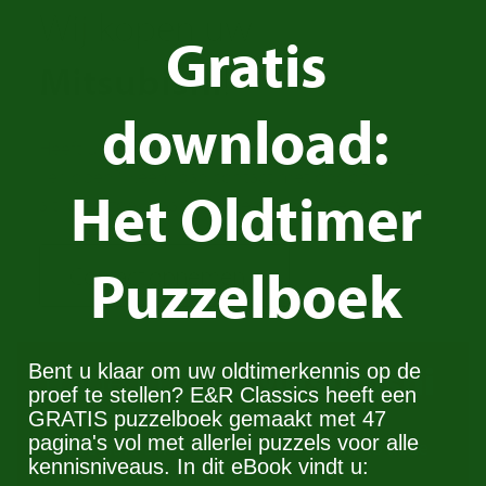
Wij kopen uw
Gratis
Mitsubishi
!
download:
Heeft u een Mitsubishi en wilt u deze graag
verkopen? Neem dan contact met ons op. Wij zijn
Het Oldtimer
altijd op zoek naar oldtimers voor onze voorraad.
Puzzelboek
Contact opnemen
Trade in your
Mitsubishi
Bent u klaar om uw oldtimerkennis op de
proef te stellen? E&R Classics heeft een
GRATIS puzzelboek gemaakt met 47
pagina's vol met allerlei puzzels voor alle
Do you have a Mitsubishi you would like to trade
kennisniveaus. In dit eBook vindt u:
in? Get in touch with us!