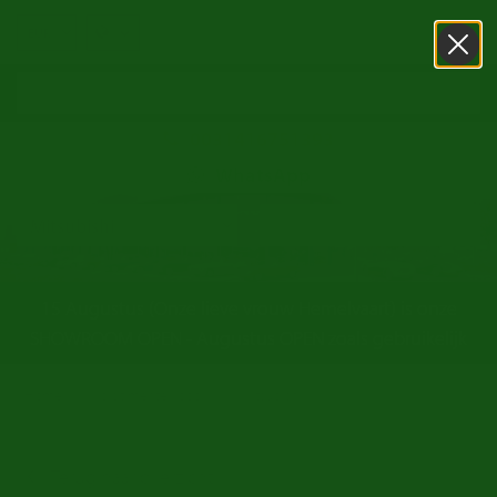
0031416751393
WhatsApp
15 Augustus (Onze lieve vrouw Hemelvaart) is onze
SHOWROOM OPEN - Augustus OPEN zoals gebruikelijk
/
/
Home
oldtimer te koop
Mitsubishi
Terug naar overzicht