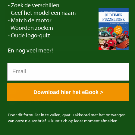
- Zoek de verschillen
- Geef het model een naam
Contact
- Match de motor
- Woorden zoeken
- Oude logo-quiz
En
nog veel meer!
E&R Classics
Kleiweg 1 5145NA Waalwijk, The Netherlands
0031416751393
sales: +31641269957
Download hier het eBook >
buying: +31638603996
info@erclassics.com
Door dit formulier in te vullen, gaat u akkoord met het ontvangen
van onze nieuwsbrief. U kunt zich op ieder moment afmelden.
Industry No. 1302