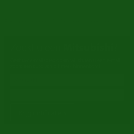
Er zijn geen producten beschikbaar op deze pagina.
Zoekt u een
Mitsubishi
?
Geef uw e-mailadres op en wij sturen u een e-mail
zodra een auto van dit merk binnenkomt!
Krijg notificatie