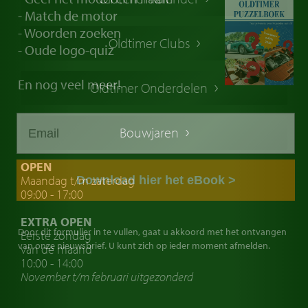
Oldtimer markt
- Match de motor
Oldtimers in Europa
- Woorden zoeken
Oldtimer Clubs
- Oude logo-quiz
Amerikaanse oldtimers
Engelse oldtimers
En
nog veel meer!
Oldtimer Onderdelen
Franse oldtimers
Duitse oldtimers
Bouwjaren
Italiaanse oldtimers
Zweedse oldtimers
OPEN
Maandag t/m zaterdag
Download hier het eBook >
Oldtimer verzekering
09:00 - 17:00
Oldtimerclubs
EXTRA OPEN
Oldtimer reizen
Door dit formulier in te vullen, gaat u akkoord met het ontvangen
Eerste zondag
van onze nieuwsbrief. U kunt zich op ieder moment afmelden.
van de maand
Oldtimerwerkplaats
10:00 - 14:00
November t/m februari
uitgezonderd
Automerk horloges
Classic cars Waalwijk