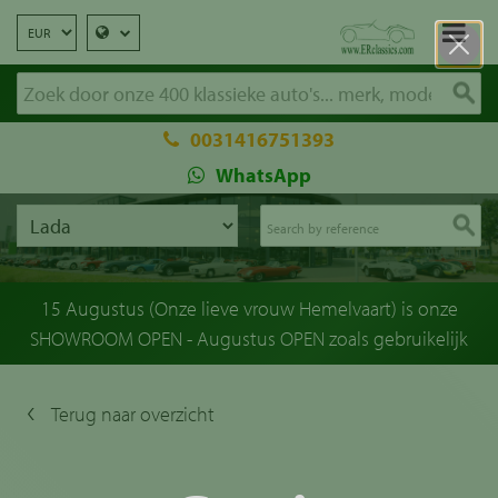
0031416751393
WhatsApp
15 Augustus (Onze lieve vrouw Hemelvaart) is onze
SHOWROOM OPEN - Augustus OPEN zoals gebruikelijk
Terug naar overzicht