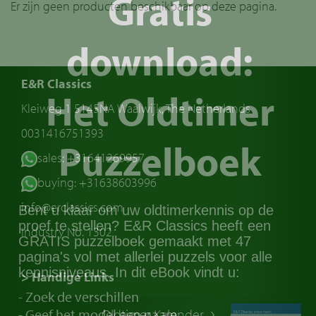
Gratis
Er zijn geen producten beschikbaar op deze pagina.
download:
E&R Classics
Het Oldtimer
Kleiweg 1 5145NA Waalwijk, The Netherlands
0031416751393
Puzzelboek
sales: +31641269957
buying: +31638603996
info@erclassics.com
Bent u klaar om uw oldtimerkennis op de
proef te stellen? E&R Classics heeft een
Industry No. 1302
GRATIS puzzelboek gemaakt met 47
pagina's vol met allerlei puzzels voor alle
kennisniveaus. In dit eBook vindt u:
> Handige Links
- Zoek de verschillen
Een klassieke auto kopen
- Geef het model een naam
Oldtimer Kalender