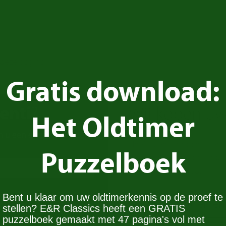
 deze pagina.
Gratis download:
enti
?
Wij kopen u
Het Oldtimer
n u een e-mail zodra een
Heeft u een Innocenti en
Puzzelboek
dan contact met ons op. Wi
voor onze voorraad.
Bent u klaar om uw oldtimerkennis op de proef te
Contact opnemen
stellen? E&R Classics heeft een GRATIS
puzzelboek gemaakt met 47 pagina's vol met