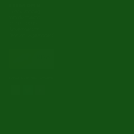
EXTRA OPEN
Eerste zondag
van de maand
10:00 - 14:00
November t/m
februari
uitgezonderd
Officially Certified Company