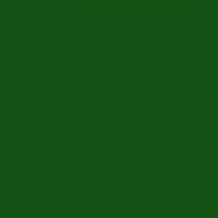
Gebruik onze oldtimer keuzehulp
Valut
Oldtimer voorraad
Oldtimer verkopen
15 Augustus (Onze li
/
/
Home
oldtimer te koop
Innocenti