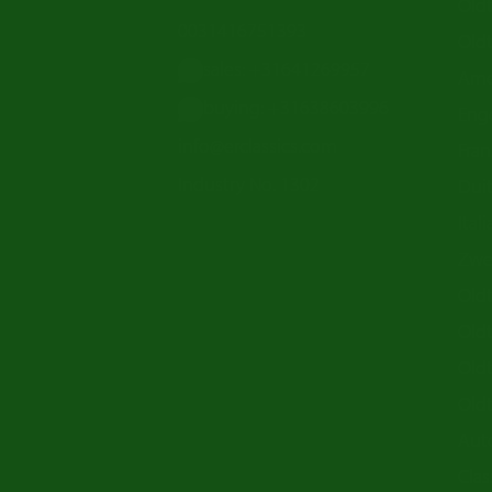
Old
0031416751393
Oldt
sales: +31641269957
Ame
buying: +31638603996
Enge
info@erclassics.com
Fran
Industry No. 1302
Duit
Ital
Zwe
Oldt
Old
Oldt
Old
Aut
Clas