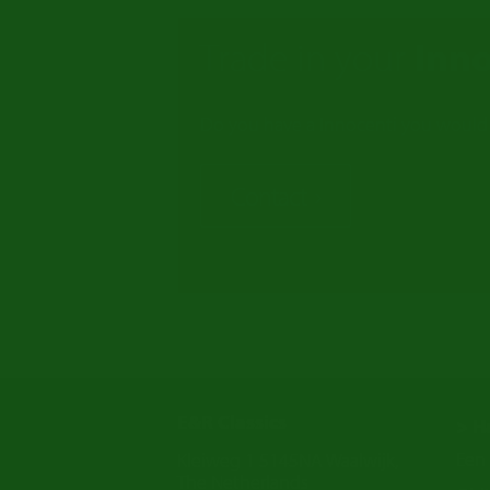
Trade in your
Inno
Do you have a Innocenti you would li
Contact
E&R Classics
> H
Een 
Kleiweg 1 5145NA Waalwijk,
The Netherlands