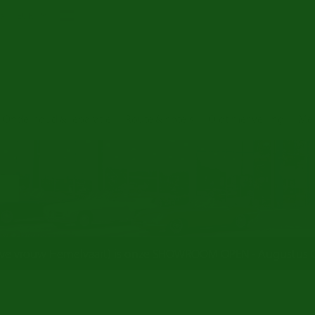
a:
Onderhoud & reparatie
Route & hotels
Oldtimer veiling
Mer
eve vrouw Hemelvaart) is onze SHOWROOM OPEN - Augustus OP