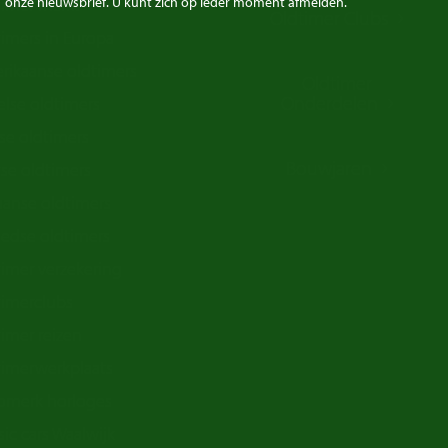
onze nieuwsbrief. U kunt zich op ieder moment afmelden.
timer markt
Oldtimer Clubs
imers in Europa
rikaanse oldtimers
Oldtimer
Onderdelen
lse oldtimers
se oldtimers
Bouwjaren
se oldtimers
iaanse oldtimers
edse oldtimers
imer verzekering
timerclubs
imer reizen
timerwerkplaats
omerk horloges
sic cars Waalwijk