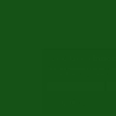
Terug naar overzicht
Er zijn geen producten beschikbaar op
Zoekt u een
Innoc
Geef uw e-mailadres op en wij sture
auto van dit merk binnenkomt!
Krijg notificatie