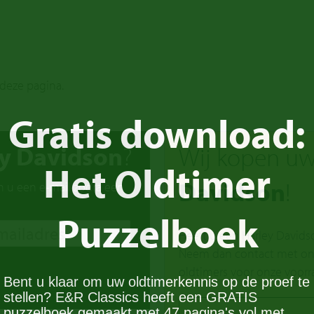
 deze pagina.
Gratis download:
y Davidson
?
Wij kopen u
Het Oldtimer
Davidson
!
n u een e-mail zodra een
Puzzelboek
Heeft u een Harley Davids
Neem dan contact met ons o
oldtimers voor onze voorr
Bent u klaar om uw oldtimerkennis op de proef te
stellen? E&R Classics heeft een GRATIS
puzzelboek gemaakt met 47 pagina's vol met