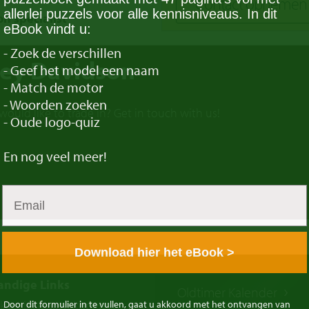
Contact opnemen
allerlei puzzels voor alle kennisniveaus. In dit
n specialist
eBook vindt u:
- Zoek de verschillen
ley Davidson
- Geef het model een naam
- Match de motor
- Woorden zoeken
ould like to trade in? Get in touch with us!
- Oude logo-quiz
En
nog veel meer!
Download hier het eBook >
andige Links
Oldtimer Kalender
klassieke auto kopen
Door dit formulier in te vullen, gaat u akkoord met het ontvangen van