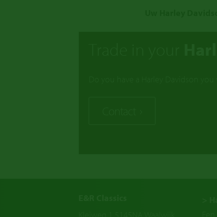
Uw Harley Davidso
Trade in your
Har
Do you have a Harley Davidson you w
Contact
E&R Classics
> H
Een 
Kleiweg 1 5145NA Waalwijk,