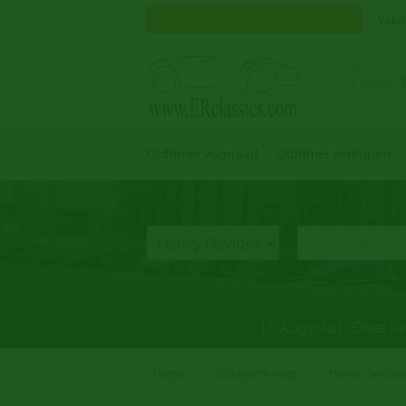
Gebruik onze oldtimer keuzehulp
Valut
Oldtimer voorraad
Oldtimer verkopen
15 Augustus (Onze li
/
/
Home
oldtimer te koop
Harley Davidso