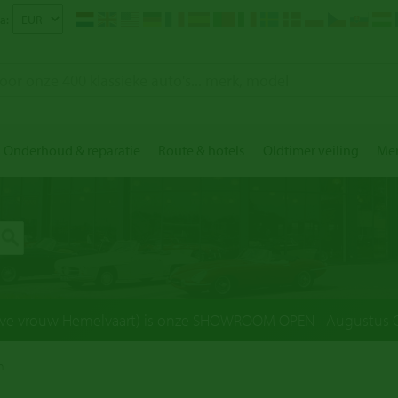
a:
Onderhoud & reparatie
Route & hotels
Oldtimer veiling
Mer
eve vrouw Hemelvaart) is onze SHOWROOM OPEN - Augustus OP
n