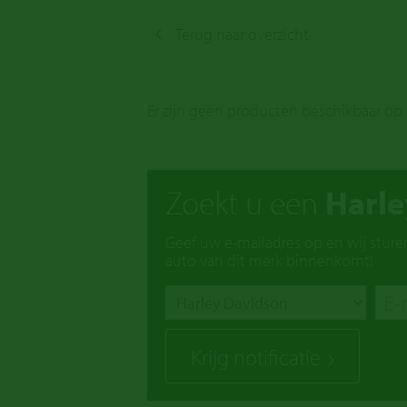
Terug naar overzicht
Er zijn geen producten beschikbaar op
Zoekt u een
Harle
Geef uw e-mailadres op en wij sture
auto van dit merk binnenkomt!
Krijg notificatie