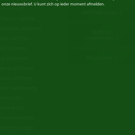
onze nieuwsbrief. U kunt zich op ieder moment afmelden.
timer markt
Oldtimer Clubs
imers in Europa
rikaanse oldtimers
Oldtimer
Onderdelen
lse oldtimers
se oldtimers
Bouwjaren
se oldtimers
iaanse oldtimers
edse oldtimers
imer verzekering
timerclubs
imer reizen
timerwerkplaats
omerk horloges