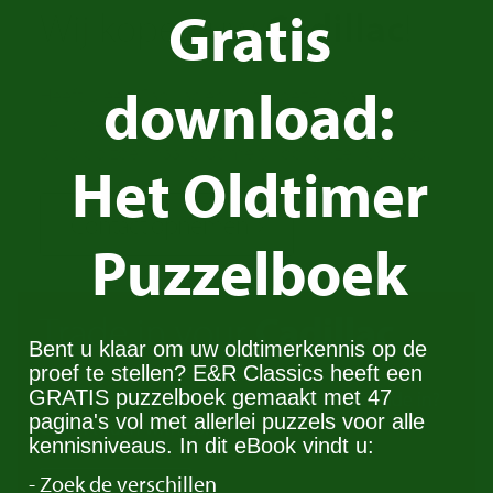
Gratis
Wij kopen uw
Cadillac
!
download:
Heeft u een Cadillac en wilt u deze graag
verkopen? Neem dan contact met ons op. Wij zijn
altijd op zoek naar oldtimers voor onze voorraad.
Het Oldtimer
Contact opnemen
Puzzelboek
Trade in your
Cadillac
Bent u klaar om uw oldtimerkennis op de
proef te stellen? E&R Classics heeft een
GRATIS puzzelboek gemaakt met 47
Do you have a Cadillac you would like to trade in?
pagina's vol met allerlei puzzels voor alle
Get in touch with us!
kennisniveaus. In dit eBook vindt u:
- Zoek de verschillen