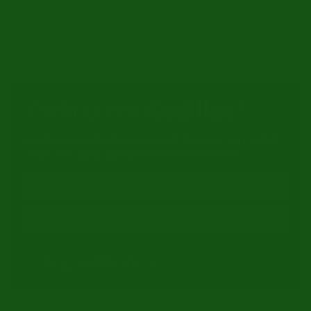
Er zijn geen producten beschikbaar op deze pagina.
Zoekt u een
Cadillac
?
Geef uw e-mailadres op en wij sturen u een e-mail
zodra een auto van dit merk binnenkomt!
Krijg notificatie