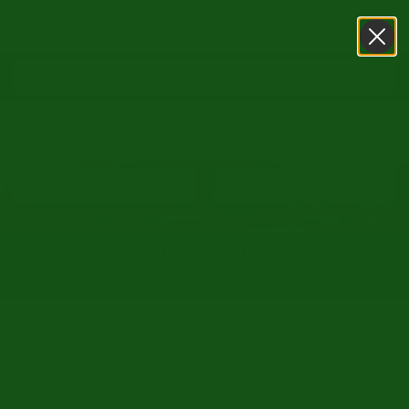
0031416751393
WhatsApp
15 Augustus (Onze lieve vrouw Hemelvaart) is onze
SHOWROOM OPEN - Augustus OPEN zoals gebruikelijk
/
/
Home
oldtimer te koop
Cadillac
Terug naar overzicht