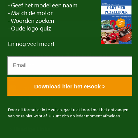
Contact
- Geef het model een naam
- Match de motor
- Woorden zoeken
- Oude logo-quiz
En
nog veel meer!
E&R Classics
Kleiweg 1 5145NA Waalwijk, The Netherlands
0031416751393
sales: +31641269957
Download hier het eBook >
buying: +31638603996
info@erclassics.com
Industry No. 1302
Door dit formulier in te vullen, gaat u akkoord met het ontvangen
van onze nieuwsbrief. U kunt zich op ieder moment afmelden.
> Handige Links