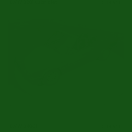
BMW 320i Cabriolet
€ 19.950
6-Cilinder | Handgeschakeld | Goede Staat | 1989
Ref.nr: b3889-1
BMW 840CI
€ 49.950