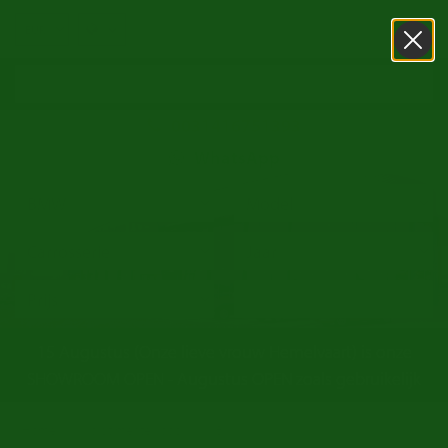
0031416751393
WhatsApp
15 Augustus (Onze lieve vrouw Hemelvaart) is onze
SHOWROOM OPEN - Augustus OPEN zoals gebruikelijk
/
/
Home
oldtimer te koop
BMW