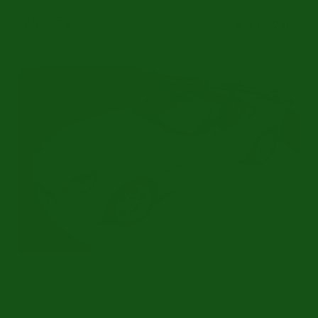
BMW Z8
€ 229.950
58.912 KM | Zeer Goede Staat | Europese Auto | 2000
Ref.nr: b7970