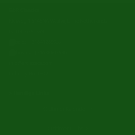
E&R Classics
Kleiweg 1 5145NA Waalwijk, The Netherlands
0031416751393
sales: +31641269957
buying: +31638603996
info@erclassics.com
Industry No. 1302
> Handige Links
Een klassieke auto kopen
Oldtimer Kalender
Oldtimer markt
Oldtimers in Europa
Oldtimer Clubs
Amerikaanse oldtimers