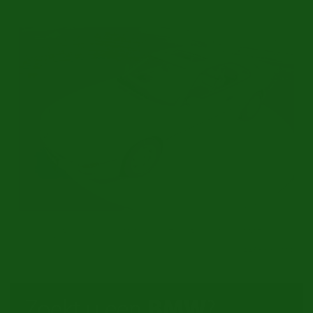
Uitvoerig Gerestaureerd | 63.129 KM | Zeer Goede Staat | 1997
Ref.nr: b1619
Zoekt u een
BMW
?