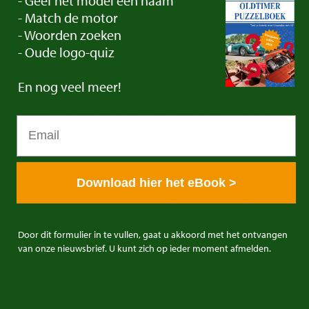
- Geef het model een naam
BMW oldtimer te koop bij ER
- Match de motor
Classics
- Woorden zoeken
- Oude logo-quiz
Klassieke BMW kopen bij ER Classics?
En
nog veel meer!
Bij ERclassics vindt u diverse BMW oldtimers en
staat kwaliteit altijd op 1. De klassieke BMW’s die
we te koop aanbieden zijn vaak uitvoerig
gerestaureerd of zeer goed onderhouden en door
onze eigen werkplaats op 125 punten
gecontroleerd door onze monteurs. Tevens zijn we
Download hier het eBook >
bij ERclassics gespecialiseerd in registratie en
keuringen en wereldwijd transport tot aan uw
Door dit formulier in te vullen, gaat u akkoord met het ontvangen
voordeur behoort tot de mogelijkheden.
van onze nieuwsbrief. U kunt zich op ieder moment afmelden.
Wanneer koopt u een BMW oldtimer?
Het kopen van een klassieke BMW kan voor