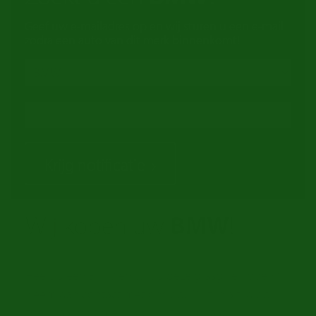
Geef uw e-mailadres op en wij sturen u een e-mail
zodra een auto van dit merk binnenkomt!
Krijg notificatie
Wij kopen uw
BMW
!
Heeft u een BMW en wilt u deze graag verkopen?
Neem dan contact met ons op. Wij zijn altijd op
zoek naar oldtimers voor onze voorraad.