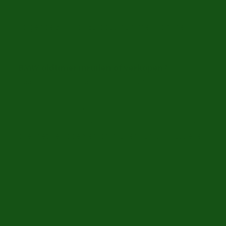
in de in- en verkoop van oldtimers. Koopt u uw
volgende BMW bij Europa’s nummer 1 online
classic car dealer?
BMW oldtimer inruilen of verkopen?
Naast het kopen van oldtimers kunt u bij ons ook
terecht voor het verkopen en/of inruilen van uw
BMW oldtimer. Neem gerust contact op met een
van onze oldtimer-experts voor meer informatie
over het verkopen en/of inruilen van uw klassieke
BMW.