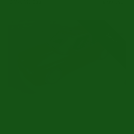
BMW M3 E30
€ 99.950
1 owner
1 Eigenaar | Zeer goede originele staat | Gereviseerde motor | 1989
Ref.nr: b4673