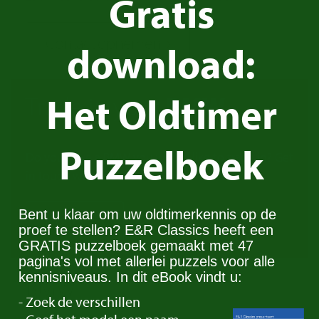
Gratis
Contact opnemen
download:
Het Oldtimer
Trade in your
BMW
Puzzelboek
Do you have a BMW you would like to trade in? Get
in touch with us!
Bent u klaar om uw oldtimerkennis op de
Contact
proef te stellen? E&R Classics heeft een
GRATIS puzzelboek gemaakt met 47
pagina's vol met allerlei puzzels voor alle
kennisniveaus. In dit eBook vindt u:
BMW
- Zoek de verschillen