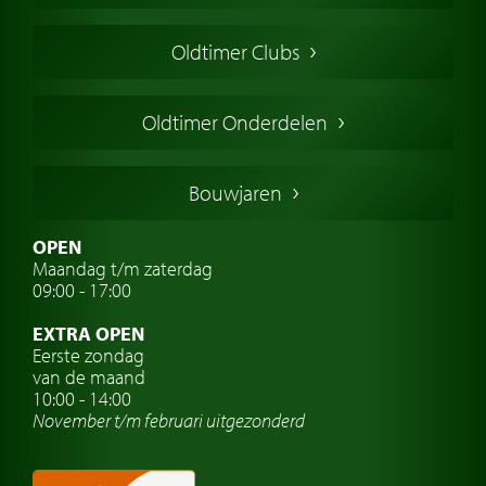
Oldtimers in Europa
Oldtimer Clubs
Amerikaanse oldtimers
Engelse oldtimers
Oldtimer Onderdelen
Franse oldtimers
Duitse oldtimers
Bouwjaren
Italiaanse oldtimers
Zweedse oldtimers
OPEN
Maandag t/m zaterdag
Oldtimer verzekering
09:00 - 17:00
Oldtimerclubs
EXTRA OPEN
Oldtimer reizen
Eerste zondag
van de maand
Oldtimerwerkplaats
10:00 - 14:00
November t/m februari
uitgezonderd
Automerk horloges
Classic cars Waalwijk