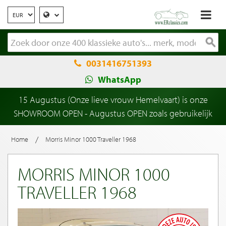
0031416751393
WhatsApp
15 Augustus (Onze lieve vrouw Hemelvaart) is onze
SHOWROOM OPEN - Augustus OPEN zoals gebruikelijk
/
Home
Morris Minor 1000 Traveller 1968
MORRIS MINOR 1000
TRAVELLER 1968