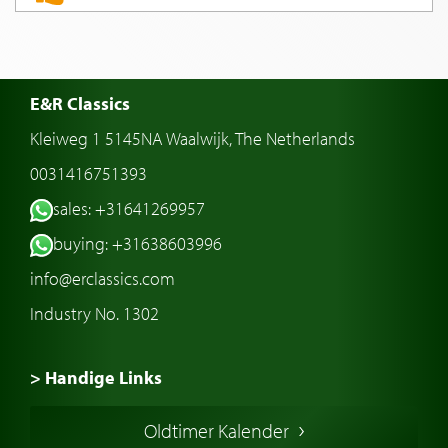
E&R Classics
Kleiweg 1 5145NA Waalwijk, The Netherlands
0031416751393
sales: +31641269957
buying: +31638603996
info@erclassics.com
Industry No. 1302
> Handige Links
Een klassieke auto kopen
Oldtimer Kalender
Oldtimer markt