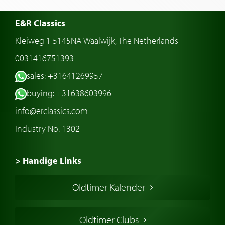
E&R Classics
Kleiweg 1 5145NA Waalwijk, The Netherlands
0031416751393
sales: +31641269957
buying: +31638603996
info@erclassics.com
Industry No. 1302
> Handige Links
Een klassieke auto kopen
Oldtimer Kalender
Oldtimer markt
Oldtimers in Europa
Oldtimer Clubs