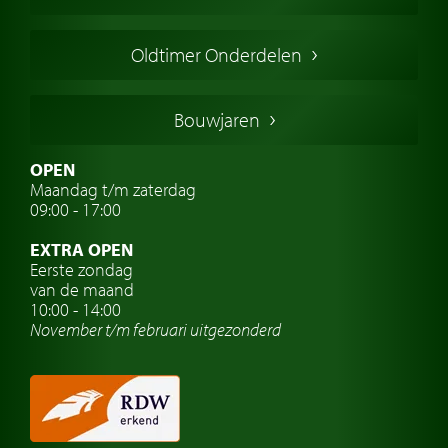
Amerikaanse oldtimers
Engelse oldtimers
Oldtimer Onderdelen
Franse oldtimers
Duitse oldtimers
Bouwjaren
Italiaanse oldtimers
Zweedse oldtimers
OPEN
Maandag t/m zaterdag
Oldtimer verzekering
09:00 - 17:00
Oldtimerclubs
EXTRA OPEN
Oldtimer reizen
Eerste zondag
van de maand
Oldtimerwerkplaats
10:00 - 14:00
November t/m februari
uitgezonderd
Automerk horloges
Classic cars Waalwijk
Classic cars Nederland