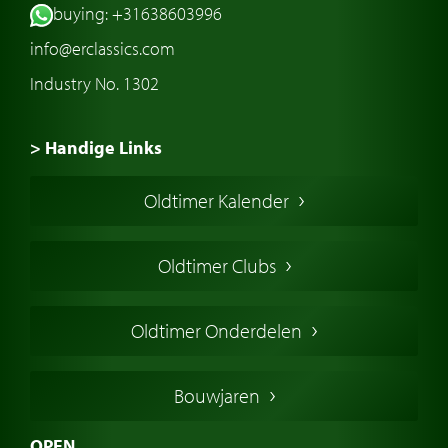
buying: +31638603996
info@erclassics.com
Industry No. 1302
> Handige Links
Een klassieke auto kopen
Oldtimer Kalender
Oldtimer markt
Oldtimers in Europa
Oldtimer Clubs
Amerikaanse oldtimers
Engelse oldtimers
Oldtimer Onderdelen
Franse oldtimers
Duitse oldtimers
Bouwjaren
Italiaanse oldtimers
Zweedse oldtimers
OPEN