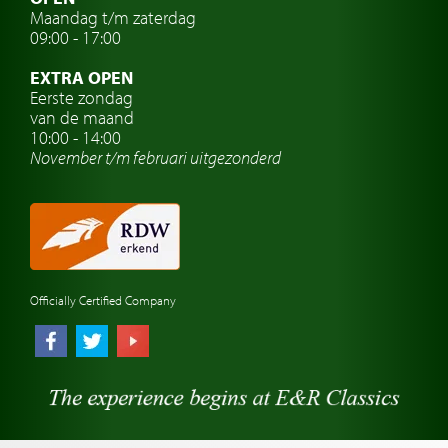
Maandag t/m zaterdag
Oldtimer verzekering
09:00 - 17:00
Oldtimerclubs
EXTRA OPEN
Oldtimer reizen
Eerste zondag
van de maand
Oldtimerwerkplaats
10:00 - 14:00
November t/m februari
uitgezonderd
Automerk horloges
Classic cars Waalwijk
Classic cars Nederland
Officially Certified Company