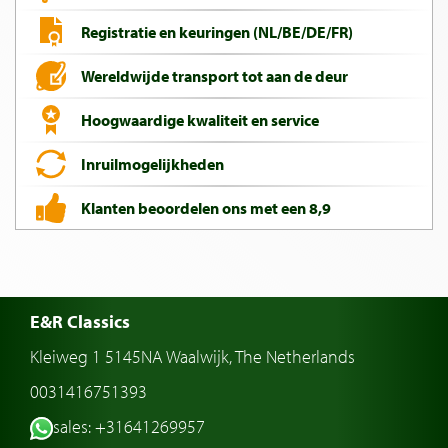
Registratie en keuringen (NL/BE/DE/FR)
Wereldwijde transport tot aan de deur
Hoogwaardige kwaliteit en service
Inruilmogelijkheden
Klanten beoordelen ons met een 8,9
E&R Classics
Kleiweg 1 5145NA Waalwijk, The Netherlands
0031416751393
sales: +31641269957