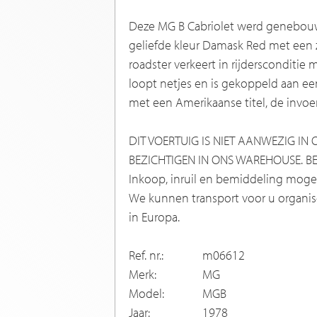
Deze MG B Cabriolet werd genebouwd
geliefde kleur Damask Red met een z
roadster verkeert in rijdersconditie
loopt netjes en is gekoppeld aan e
met een Amerikaanse titel, de invoer
DIT VOERTUIG IS NIET AANWEZIG I
BEZICHTIGEN IN ONS WAREHOUSE. BE
Inkoop, inruil en bemiddeling mogel
We kunnen transport voor u organise
in Europa.
Ref. nr.:
m06612
Merk:
MG
Model:
MGB
Jaar:
1978