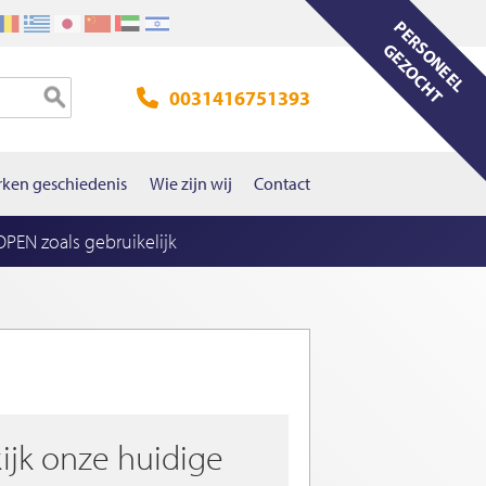
PERSONEEL
GEZOCHT
0031416751393
ken geschiedenis
Wie zijn wij
Contact
EN zoals gebruikelijk
ijk onze huidige