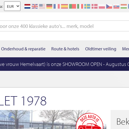
a:
Onderhoud & reparatie
Route & hotels
Oldtimer veiling
Mer
eve vrouw Hemelvaart) is onze SHOWROOM OPEN - Augustus OP
LET 1978
Bek