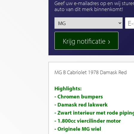
Geef uw e-mailadres op en wij sture
auto van dit merk binnenkomt!
Krijg notificatie
MG B Cabriolet 1978 Damask Red
Highlights:
- Chromen bumpers
- Damask red lakwerk
- Zwart interieur met rode pipin
- 1.800cc viercilinder motor
- Originele MG wiel