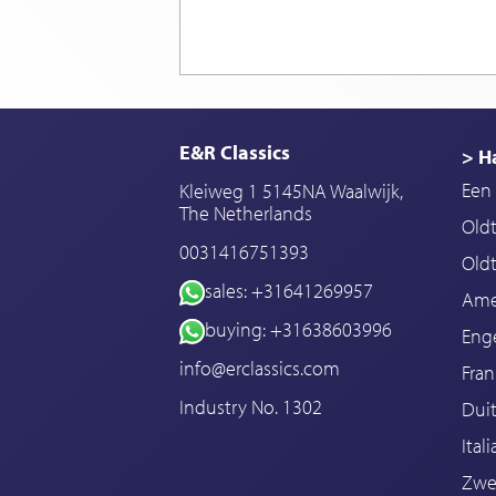
E&R Classics
> H
Een 
Kleiweg 1 5145NA Waalwijk,
The Netherlands
Old
0031416751393
Oldt
sales: +31641269957
Ame
buying: +31638603996
Enge
info@erclassics.com
Fran
Industry No. 1302
Duit
Ital
Zwe