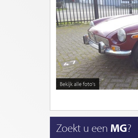
Bekijk alle foto's
Zoekt u een
MG
?