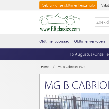
Gebruik onze oldtimer keuzehulp
Valut
Oldtimer voorraad
Oldtimer verkopen
15 Augustus (Onze li
/
Home
MG B Cabriolet 1978
MG B CABRIO