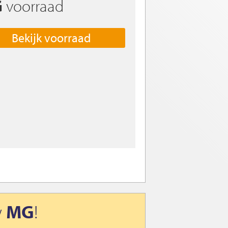
G
voorraad
Bekijk voorraad
w
MG
!