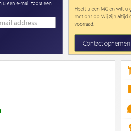
n u een e-mail zodra een
Heeft u een MG en wilt u
met ons op. Wij zijn altij
voorraad.
Contact opnemen
g