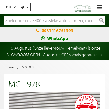
0031416751393
WhatsApp
15 Augustus (Onze lieve vrouw Hemelvaart) is onze
SHOWROOM OPEN - Augustus OPEN zoals gebruikelijk
/
Home
MG 1978
MG 1978