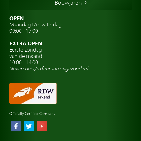
Bouwjaren
Italiaanse oldtimers
Zweedse oldtimers
OPEN
Maandag t/m zaterdag
Oldtimer verzekering
09:00 - 17:00
Oldtimerclubs
EXTRA OPEN
Oldtimer reizen
Eerste zondag
van de maand
Oldtimerwerkplaats
10:00 - 14:00
November t/m februari
uitgezonderd
Automerk horloges
Classic cars Waalwijk
Classic cars Nederland
Officially Certified Company