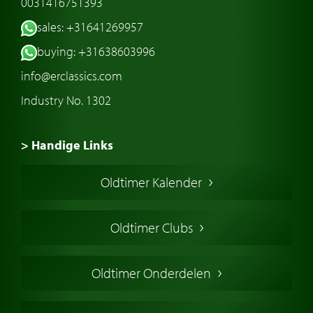
0031416751393
sales: +31641269957
buying: +31638603996
info@erclassics.com
Industry No. 1302
> Handige Links
Een klassieke auto kopen
Oldtimer Kalender
Oldtimer markt
Oldtimers in Europa
Oldtimer Clubs
Amerikaanse oldtimers
Engelse oldtimers
Oldtimer Onderdelen
Franse oldtimers
Duitse oldtimers