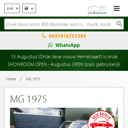
0031416751393
WhatsApp
15 Augustus (Onze lieve vrouw Hemelvaart) is onze
SHOWROOM OPEN - Augustus OPEN zoals gebruikelijk
/
Home
MG 1975
MG 1975