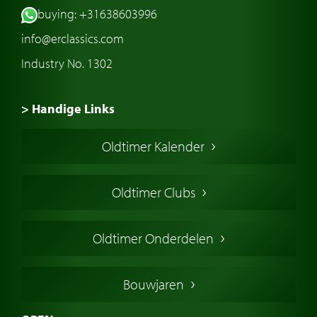
buying: +31638603996
info@erclassics.com
Industry No. 1302
> Handige Links
Een klassieke auto kopen
Oldtimer Kalender
Oldtimer markt
Oldtimers in Europa
Oldtimer Clubs
Amerikaanse oldtimers
Engelse oldtimers
Oldtimer Onderdelen
Franse oldtimers
Duitse oldtimers
Bouwjaren
Italiaanse oldtimers
Zweedse oldtimers