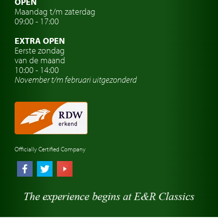
OPEN
Maandag t/m zaterdag
Oldtimer verzekering
09:00 - 17:00
Oldtimerclubs
EXTRA OPEN
Oldtimer reizen
Eerste zondag
van de maand
Oldtimerwerkplaats
10:00 - 14:00
November t/m februari
uitgezonderd
Automerk horloges
Classic cars Waalwijk
Classic cars Nederland
Officially Certified Company