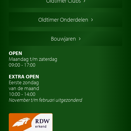
Oldtimer Clubs
Amerikaanse oldtimers
Engelse oldtimers
Oldtimer Onderdelen
Franse oldtimers
Duitse oldtimers
Bouwjaren
Italiaanse oldtimers
Zweedse oldtimers
OPEN
Maandag t/m zaterdag
Oldtimer verzekering
09:00 - 17:00
Oldtimerclubs
EXTRA OPEN
Oldtimer reizen
Eerste zondag
van de maand
Oldtimerwerkplaats
10:00 - 14:00
November t/m februari
uitgezonderd
Automerk horloges
Classic cars Waalwijk
Classic cars Nederland