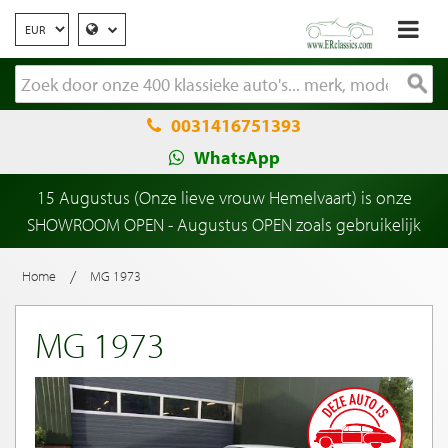
0031416751393
WhatsApp
15 Augustus (Onze lieve vrouw Hemelvaart) is onze
SHOWROOM OPEN - Augustus OPEN zoals gebruikelijk
/
Home
MG 1973
MG 1973