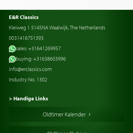
E&R Classics
Kleiweg 1 5145NA Waalwijk, The Netherlands
0031416751393
sales: +31641269957
buying: +31638603996
info@erclassics.com
Industry No. 1302
> Handige Links
Een klassieke auto kopen
Oldtimer Kalender
Oldtimer markt
Oldtimers in Europa