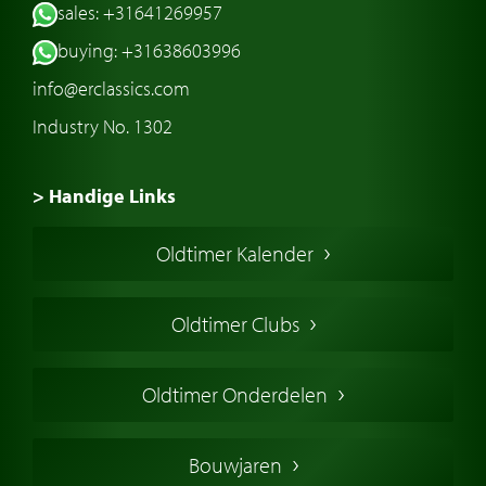
sales: +31641269957
buying: +31638603996
info@erclassics.com
Industry No. 1302
> Handige Links
Een klassieke auto kopen
Oldtimer Kalender
Oldtimer markt
Oldtimers in Europa
Oldtimer Clubs
Amerikaanse oldtimers
Engelse oldtimers
Oldtimer Onderdelen
Franse oldtimers
Duitse oldtimers
Bouwjaren
Italiaanse oldtimers