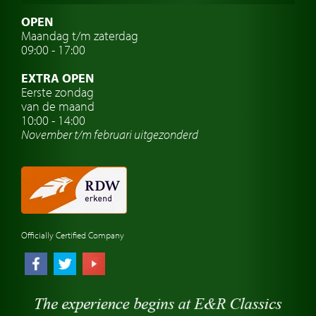
Zweedse oldtimers
OPEN
Maandag t/m zaterdag
Oldtimer verzekering
09:00 - 17:00
Oldtimerclubs
EXTRA OPEN
Oldtimer reizen
Eerste zondag
van de maand
Oldtimerwerkplaats
10:00 - 14:00
November t/m februari
uitgezonderd
Automerk horloges
Classic cars Waalwijk
Classic cars Nederland
Officially Certified Company