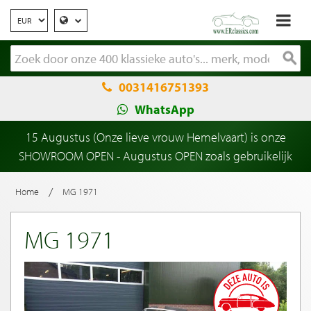
0031416751393
WhatsApp
15 Augustus (Onze lieve vrouw Hemelvaart) is onze
SHOWROOM OPEN - Augustus OPEN zoals gebruikelijk
/
Home
MG 1971
MG 1971