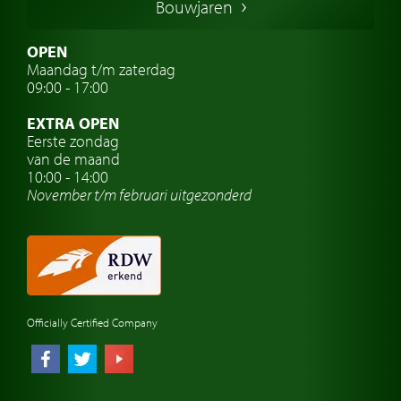
Bouwjaren
Italiaanse oldtimers
Zweedse oldtimers
OPEN
Maandag t/m zaterdag
Oldtimer verzekering
09:00 - 17:00
Oldtimerclubs
EXTRA OPEN
Oldtimer reizen
Eerste zondag
van de maand
Oldtimerwerkplaats
10:00 - 14:00
November t/m februari
uitgezonderd
Automerk horloges
Classic cars Waalwijk
Classic cars Nederland
Officially Certified Company