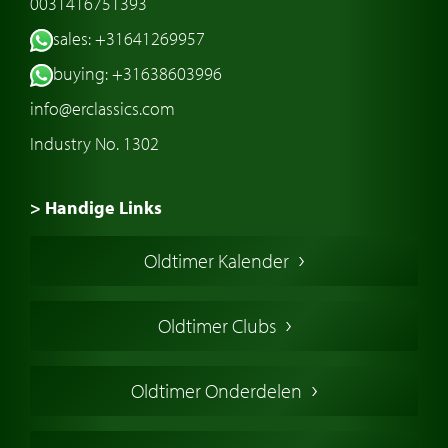
0031416751393
sales: +31641269957
buying: +31638603996
info@erclassics.com
Industry No. 1302
> Handige Links
Een klassieke auto kopen
Oldtimer Kalender
Oldtimer markt
Oldtimers in Europa
Oldtimer Clubs
Amerikaanse oldtimers
Engelse oldtimers
Oldtimer Onderdelen
Franse oldtimers
Duitse oldtimers