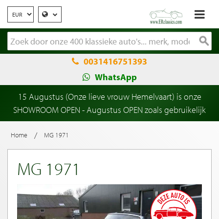
0031416751393
WhatsApp
15 Augustus (Onze lieve vrouw Hemelvaart) is onze
SHOWROOM OPEN - Augustus OPEN zoals gebruikelijk
/
Home
MG 1971
MG 1971