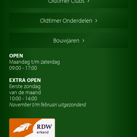
Oldtimer Clubs
Amerikaanse oldtimers
Engelse oldtimers
Oldtimer Onderdelen
Franse oldtimers
Duitse oldtimers
Bouwjaren
Italiaanse oldtimers
Zweedse oldtimers
OPEN
Maandag t/m zaterdag
Oldtimer verzekering
09:00 - 17:00
Oldtimerclubs
EXTRA OPEN
Oldtimer reizen
Eerste zondag
van de maand
Oldtimerwerkplaats
10:00 - 14:00
November t/m februari
uitgezonderd
Automerk horloges
Classic cars Waalwijk
Classic cars Nederland