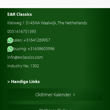
E&R Classics
Kleiweg 1 5145NA Waalwijk, The Netherlands
0031416751393
sales: +31641269957
buying: +31638603996
info@erclassics.com
Industry No. 1302
> Handige Links
Een klassieke auto kopen
Oldtimer Kalender
Oldtimer markt
Oldtimers in Europa