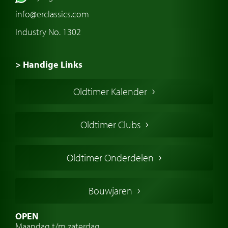
info@erclassics.com
Industry No. 1302
> Handige Links
Een klassieke auto kopen
Oldtimer Kalender
Oldtimer markt
Oldtimers in Europa
Oldtimer Clubs
Amerikaanse oldtimers
Engelse oldtimers
Oldtimer Onderdelen
Franse oldtimers
Duitse oldtimers
Bouwjaren
Italiaanse oldtimers
Zweedse oldtimers
OPEN
Maandag t/m zaterdag