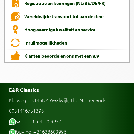
Registratie en keuringen (NL/BE/DE/FR)
Wereldwijde transport tot aan de deur
Hoogwaardige kwaliteit en service
Inruilmogelijkheden
Klanten beoordelen ons met een 8,9
E&R Classics
Kleiweg 1 5145NA Waalwijk, The Netherlands
0031416751393
sales: +31641269957
buying: +31638603996