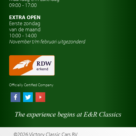
Oldtimer verzekering
09:00 - 17:00
Oldtimerclubs
EXTRA OPEN
Oldtimer reizen
Eerste zondag
van de maand
Oldtimerwerkplaats
10:00 - 14:00
November t/m februari
uitgezonderd
Automerk horloges
Classic cars Waalwijk
Classic cars Nederland
Officially Certified Company
©2026 Victory Classic Cars BV