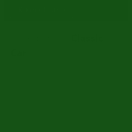
Krijg notificatie
Wij kopen uw
Classic
Car
!
Heeft u een Classic Car en wilt u graag verkopen?
Neem dan contact met ons op. Wij zijn altijd op
zoek naar oldtimers voor onze voorraad.
Contact opnemen