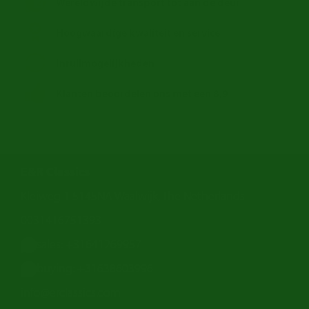
Wereldwijde transport tot aan de deur
Hoogwaardige kwaliteit en service
Inruilmogelijkheden
Klanten beoordelen ons met een 8,9
E&R Classics
Kleiweg 1 5145NA Waalwijk, The Netherlands
0031416751393
sales: +31641269957
buying: +31638603996
info@erclassics.com