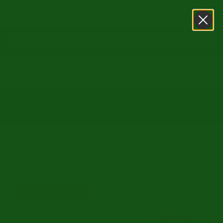
0031416751393
WhatsApp
15 Augustus (Onze lieve vrouw Hemelvaart) is onze
SHOWROOM OPEN - Augustus OPEN zoals gebruikelijk
/
Home
MG 1967
MG 1967
Bekijk alle foto's
Bekijk onze huidige