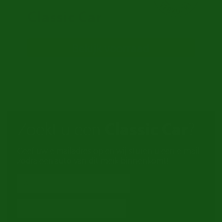
Classic Car
voorraad
Bekijk voorraad
Zoekt u een
Classic Car
?
Geef uw e-mailadres op en wij sturen u een e-mail
zodra een auto van dit merk binnenkomt!