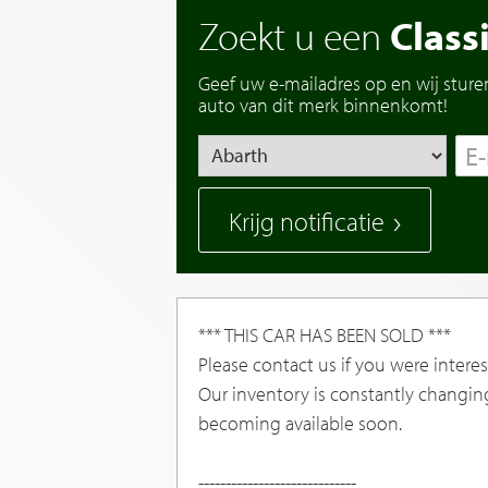
Zoekt u een
Class
Geef uw e-mailadres op en wij sture
auto van dit merk binnenkomt!
Krijg notificatie
*** THIS CAR HAS BEEN SOLD ***
Please contact us if you were interest
Our inventory is constantly changin
becoming available soon.
-----------------------------