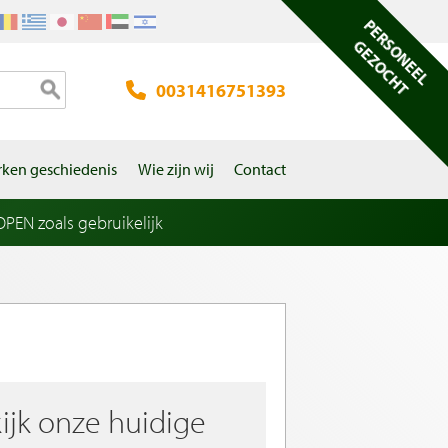
PERSONEEL
GEZOCHT
0031416751393
ken geschiedenis
Wie zijn wij
Contact
EN zoals gebruikelijk
ijk onze huidige