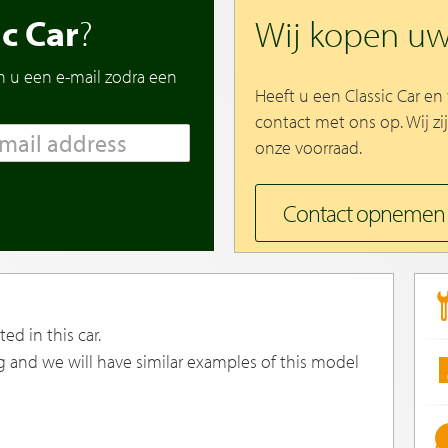
ic Car
?
Wij kopen u
n u een e-mail zodra een
Heeft u een Classic Car e
contact met ons op. Wij zi
onze voorraad.
Contact opnemen
ed in this car.
g and we will have similar examples of this model