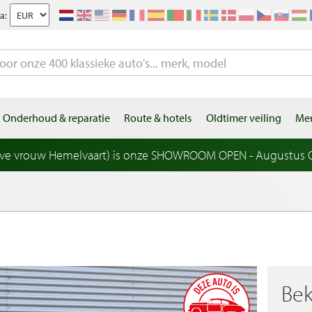
a:
Onderhoud & reparatie
Route & hotels
Oldtimer veiling
Mer
eve vrouw Hemelvaart) is onze SHOWROOM OPEN - Augustus OP
Bek