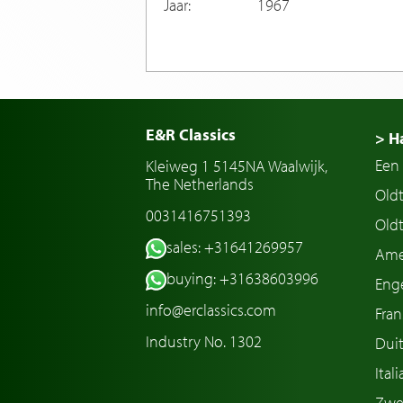
Jaar:
1967
E&R Classics
> H
Een 
Kleiweg 1 5145NA Waalwijk,
The Netherlands
Old
0031416751393
Oldt
sales: +31641269957
Ame
buying: +31638603996
Enge
info@erclassics.com
Fran
Industry No. 1302
Duit
Ital
Zwe