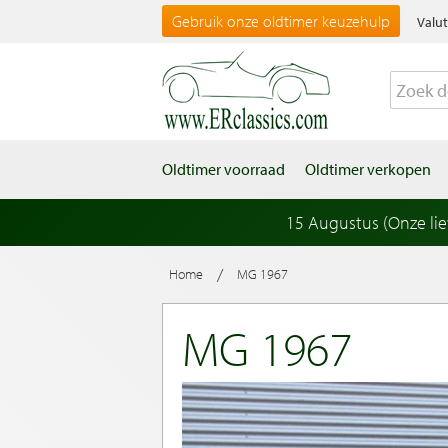
Gebruik onze oldtimer keuzehulp
Valut
Oldtimer voorraad
Oldtimer verkopen
15 Augustus (Onze li
/
Home
MG 1967
MG 1967