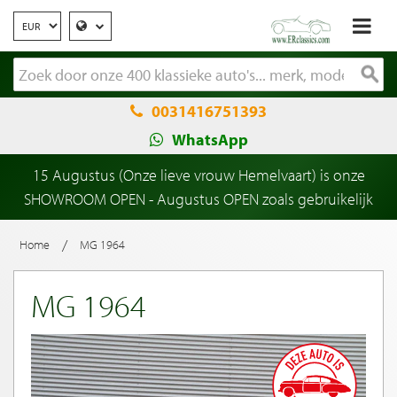
0031416751393
WhatsApp
15 Augustus (Onze lieve vrouw Hemelvaart) is onze
SHOWROOM OPEN - Augustus OPEN zoals gebruikelijk
/
Home
MG 1964
MG 1964