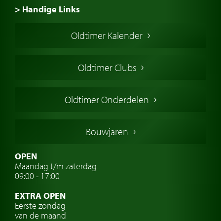
> Handige Links
Een klassieke auto kopen
Oldtimer Kalender
Oldtimer markt
Oldtimers in Europa
Oldtimer Clubs
Amerikaanse oldtimers
Engelse oldtimers
Oldtimer Onderdelen
Franse oldtimers
Duitse oldtimers
Bouwjaren
Italiaanse oldtimers
Zweedse oldtimers
OPEN
Maandag t/m zaterdag
Oldtimer verzekering
09:00 - 17:00
Oldtimerclubs
EXTRA OPEN
Oldtimer reizen
Eerste zondag
van de maand
Oldtimerwerkplaats