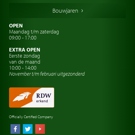
Duitse oldtimers
Bouwjaren
Italiaanse oldtimers
Zweedse oldtimers
OPEN
Maandag t/m zaterdag
Oldtimer verzekering
09:00 - 17:00
Oldtimerclubs
EXTRA OPEN
Oldtimer reizen
Eerste zondag
van de maand
Oldtimerwerkplaats
10:00 - 14:00
November t/m februari
uitgezonderd
Automerk horloges
Classic cars Waalwijk
Classic cars Nederland
Officially Certified Company