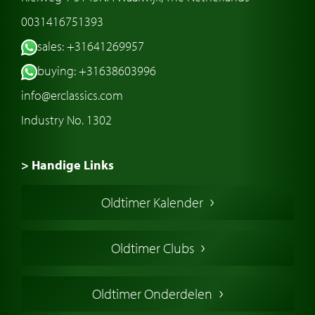
0031416751393
sales: +31641269957
buying: +31638603996
info@erclassics.com
Industry No. 1302
> Handige Links
Een klassieke auto kopen
Oldtimer Kalender
Oldtimer markt
Oldtimers in Europa
Oldtimer Clubs
Amerikaanse oldtimers
Engelse oldtimers
Oldtimer Onderdelen
Franse oldtimers