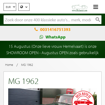
0031416751393
WhatsApp
15 Augustus (Onze lieve vrouw Hemelvaart) is onze
SHOWROOM OPEN - Augustus OPEN zoals gebruikelijk
/
Home
MG 1962
MG 1962