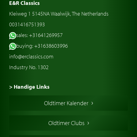
E&R Classics
Kleiweg 1 5145NA Waalwijk, The Netherlands
0031416751393
sales: +31641269957
buying: +31638603996
info@erclassics.com
Industry No. 1302
> Handige Links
Een klassieke auto kopen
Oldtimer Kalender
Oldtimer markt
Oldtimers in Europa
Oldtimer Clubs
Amerikaanse oldtimers
Engelse oldtimers