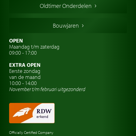
Oldtimer Onderdelen
Franse oldtimers
Duitse oldtimers
Bouwjaren
Italiaanse oldtimers
Zweedse oldtimers
OPEN
Maandag t/m zaterdag
Oldtimer verzekering
09:00 - 17:00
Oldtimerclubs
EXTRA OPEN
Oldtimer reizen
Eerste zondag
van de maand
Oldtimerwerkplaats
10:00 - 14:00
November t/m februari
uitgezonderd
Automerk horloges
Classic cars Waalwijk
Classic cars Nederland
Officially Certified Company