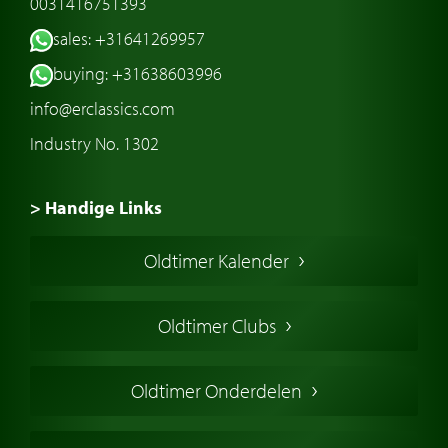
0031416751393
sales: +31641269957
buying: +31638603996
info@erclassics.com
Industry No. 1302
> Handige Links
Een klassieke auto kopen
Oldtimer Kalender
Oldtimer markt
Oldtimers in Europa
Oldtimer Clubs
Amerikaanse oldtimers
Engelse oldtimers
Oldtimer Onderdelen
Franse oldtimers
Duitse oldtimers