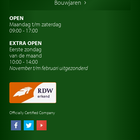
Bouwjaren
Italiaanse oldtimers
Zweedse oldtimers
OPEN
Maandag t/m zaterdag
Oldtimer verzekering
09:00 - 17:00
Oldtimerclubs
EXTRA OPEN
Oldtimer reizen
Eerste zondag
van de maand
Oldtimerwerkplaats
10:00 - 14:00
November t/m februari
uitgezonderd
Automerk horloges
Classic cars Waalwijk
Classic cars Nederland
Officially Certified Company