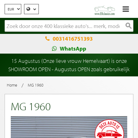
0031416751393
WhatsApp
15 Augustus (Onze lieve vrouw Hemelvaart) is onze
SHOWROOM OPEN - Augustus OPEN zoals gebruikelijk
/
Home
MG 1960
MG 1960