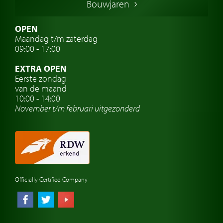
Bouwjaren
Italiaanse oldtimers
Zweedse oldtimers
OPEN
Maandag t/m zaterdag
Oldtimer verzekering
09:00 - 17:00
Oldtimerclubs
EXTRA OPEN
Oldtimer reizen
Eerste zondag
van de maand
Oldtimerwerkplaats
10:00 - 14:00
November t/m februari
uitgezonderd
Automerk horloges
Classic cars Waalwijk
Classic cars Nederland
Officially Certified Company