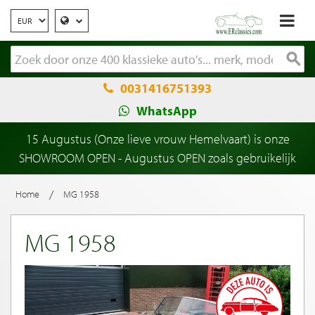
0031416751393
WhatsApp
15 Augustus (Onze lieve vrouw Hemelvaart) is onze
SHOWROOM OPEN - Augustus OPEN zoals gebruikelijk
/
Home
MG 1958
MG 1958