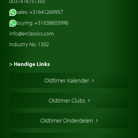
0031416751393
sales: +31641269957
buying: +31638603996
info@erclassics.com
Industry No. 1302
> Handige Links
Een klassieke auto kopen
Oldtimer Kalender
Oldtimer markt
Oldtimers in Europa
Oldtimer Clubs
Amerikaanse oldtimers
Engelse oldtimers
Oldtimer Onderdelen
Franse oldtimers
Duitse oldtimers