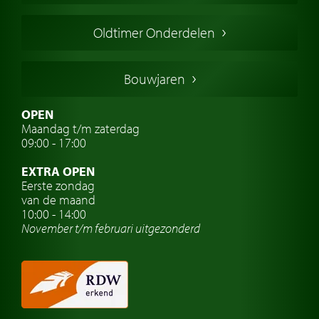
Engelse oldtimers
Oldtimer Onderdelen
Franse oldtimers
Duitse oldtimers
Bouwjaren
Italiaanse oldtimers
Zweedse oldtimers
OPEN
Maandag t/m zaterdag
Oldtimer verzekering
09:00 - 17:00
Oldtimerclubs
EXTRA OPEN
Oldtimer reizen
Eerste zondag
van de maand
Oldtimerwerkplaats
10:00 - 14:00
November t/m februari
uitgezonderd
Automerk horloges
Classic cars Waalwijk
Classic cars Nederland