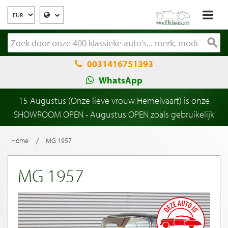
0031416751393
WhatsApp
15 Augustus (Onze lieve vrouw Hemelvaart) is onze
SHOWROOM OPEN - Augustus OPEN zoals gebruikelijk
/
Home
MG 1957
MG 1957