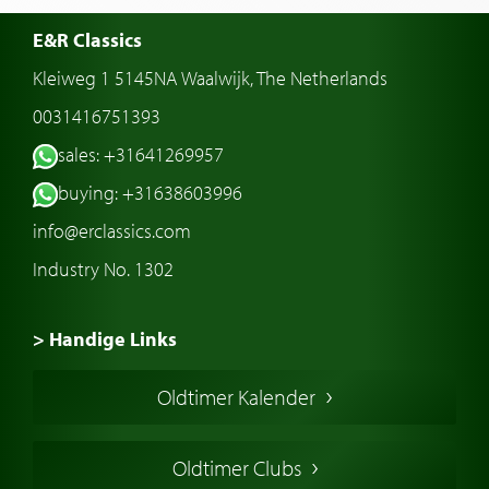
E&R Classics
Kleiweg 1 5145NA Waalwijk, The Netherlands
0031416751393
sales: +31641269957
buying: +31638603996
info@erclassics.com
Industry No. 1302
> Handige Links
Een klassieke auto kopen
Oldtimer Kalender
Oldtimer markt
Oldtimers in Europa
Oldtimer Clubs
Amerikaanse oldtimers