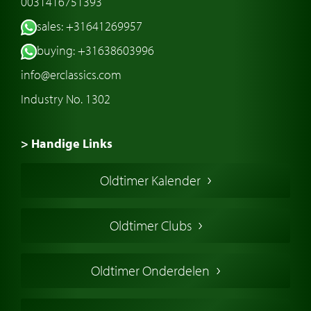
0031416751393
sales: +31641269957
buying: +31638603996
info@erclassics.com
Industry No. 1302
> Handige Links
Een klassieke auto kopen
Oldtimer Kalender
Oldtimer markt
Oldtimers in Europa
Oldtimer Clubs
Amerikaanse oldtimers
Engelse oldtimers
Oldtimer Onderdelen
Franse oldtimers
Duitse oldtimers