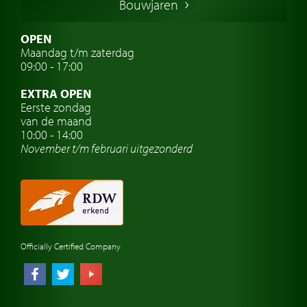
Bouwjaren
Italiaanse oldtimers
Zweedse oldtimers
OPEN
Maandag t/m zaterdag
Oldtimer verzekering
09:00 - 17:00
Oldtimerclubs
EXTRA OPEN
Oldtimer reizen
Eerste zondag
van de maand
Oldtimerwerkplaats
10:00 - 14:00
November t/m februari
uitgezonderd
Automerk horloges
Classic cars Waalwijk
Classic cars Nederland
Officially Certified Company