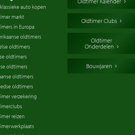
Oldtimer Kalender
klassieke auto kopen
timer markt
Oldtimer Clubs
imers in Europa
rikaanse oldtimers
Oldtimer
Onderdelen
lse oldtimers
se oldtimers
Bouwjaren
se oldtimers
iaanse oldtimers
edse oldtimers
imer verzekering
timerclubs
imer reizen
timerwerkplaats