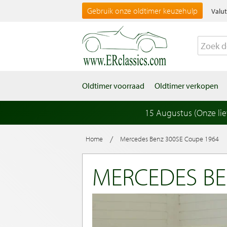
Gebruik onze oldtimer keuzehulp
Valut
Oldtimer voorraad
Oldtimer verkopen
15 Augustus (Onze li
/
Home
Mercedes Benz 300SE Coupe 1964
MERCEDES BE