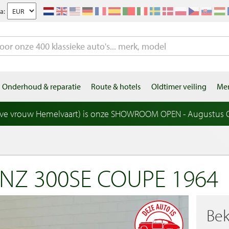
a:
Onderhoud & reparatie
Route & hotels
Oldtimer veiling
Mer
eve vrouw Hemelvaart) is onze SHOWROOM OPEN - Augustus OP
NZ 300SE COUPE 1964
Bek