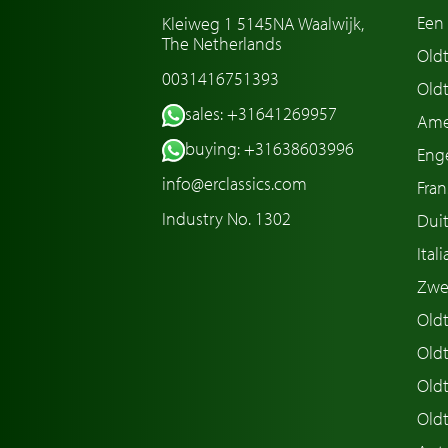
Een 
Kleiweg 1 5145NA Waalwijk,
The Netherlands
Old
0031416751393
Oldt
sales: +31641269957
Ame
buying: +31638603996
Enge
info@erclassics.com
Fran
Industry No. 1302
Duit
Ital
Zwe
Oldt
Old
Oldt
Old