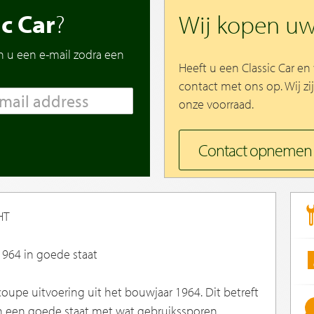
ic Car
?
Wij kopen u
n u een e-mail zodra een
Heeft u een Classic Car e
contact met ons op. Wij zi
onze voorraad.
Contact opnemen
HT
964 in goede staat
upe uitvoering uit het bouwjaar 1964. Dit betreft
in een goede staat met wat gebruikssporen.