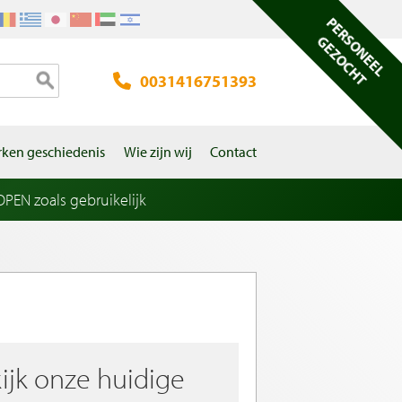
PERSONEEL
GEZOCHT
0031416751393
ken geschiedenis
Wie zijn wij
Contact
EN zoals gebruikelijk
ijk onze huidige