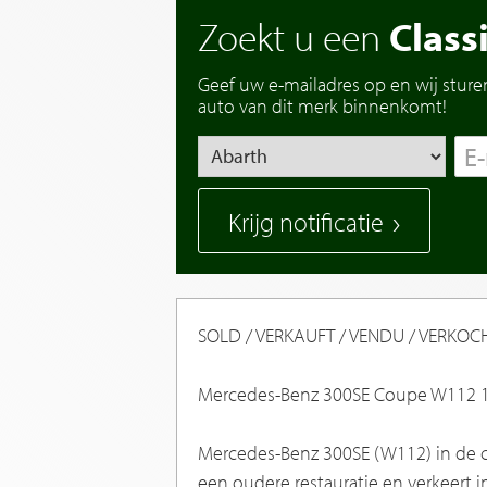
Zoekt u een
Class
Geef uw e-mailadres op en wij sture
auto van dit merk binnenkomt!
Krijg notificatie
SOLD / VERKAUFT / VENDU / VERKOC
Mercedes-Benz 300SE Coupe W112 1
Mercedes-Benz 300SE (W112) in de co
een oudere restauratie en verkeert 