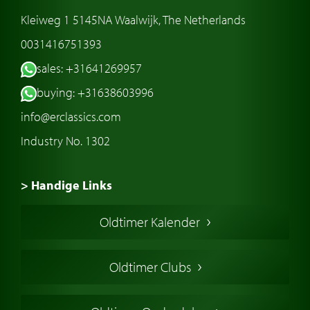
Kleiweg 1 5145NA Waalwijk, The Netherlands
0031416751393
sales: +31641269957
buying: +31638603996
info@erclassics.com
Industry No. 1302
> Handige Links
Een klassieke auto kopen
Oldtimer Kalender
Oldtimer markt
Oldtimers in Europa
Oldtimer Clubs
Amerikaanse oldtimers
Engelse oldtimers