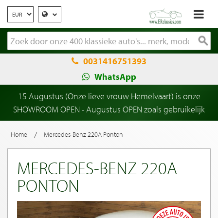
0031416751393
WhatsApp
15 Augustus (Onze lieve vrouw Hemelvaart) is onze
SHOWROOM OPEN - Augustus OPEN zoals gebruikelijk
/
Home
Mercedes-Benz 220A Ponton
MERCEDES-BENZ 220A
PONTON