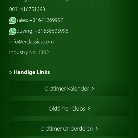
0031416751393
sales: +31641269957
buying: +31638603996
info@erclassics.com
Industry No. 1302
> Handige Links
Een klassieke auto kopen
Oldtimer Kalender
Oldtimer markt
Oldtimers in Europa
Oldtimer Clubs
Amerikaanse oldtimers
Engelse oldtimers
Oldtimer Onderdelen
Franse oldtimers