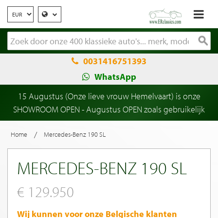
0031416751393
WhatsApp
15 Augustus (Onze lieve vrouw Hemelvaart) is onze
SHOWROOM OPEN - Augustus OPEN zoals gebruikelijk
/
Home
Mercedes-Benz 190 SL
MERCEDES-BENZ 190 SL
€ 129.950
Wij kunnen voor onze Belgische klanten