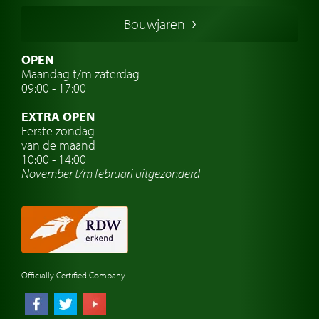
Duitse oldtimers
Bouwjaren
Italiaanse oldtimers
Zweedse oldtimers
OPEN
Maandag t/m zaterdag
Oldtimer verzekering
09:00 - 17:00
Oldtimerclubs
EXTRA OPEN
Oldtimer reizen
Eerste zondag
van de maand
Oldtimerwerkplaats
10:00 - 14:00
November t/m februari
uitgezonderd
Automerk horloges
Classic cars Waalwijk
Classic cars Nederland
Officially Certified Company