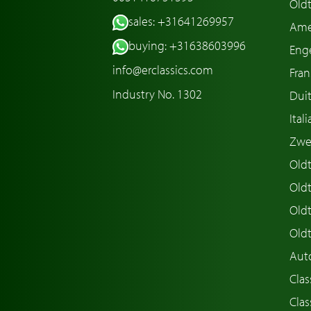
Oldt
sales: +31641269957
Ame
buying: +31638603996
Enge
info@erclassics.com
Fran
Industry No. 1302
Duit
Ital
Zwe
Oldt
Old
Oldt
Old
Aut
Clas
Clas