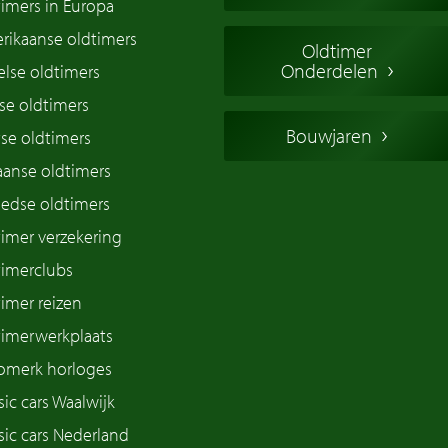
imers in Europa
rikaanse oldtimers
Oldtimer
Onderdelen
lse oldtimers
se oldtimers
Bouwjaren
se oldtimers
iaanse oldtimers
edse oldtimers
imer verzekering
timerclubs
imer reizen
timerwerkplaats
omerk horloges
sic cars Waalwijk
sic cars Nederland