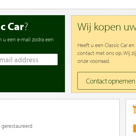
ic Car
?
Wij kopen u
n u een e-mail zodra een
Heeft u een Classic Car e
contact met ons op. Wij zi
onze voorraad.
Contact opnemen
 gerestaureerd