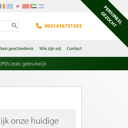
PERSONEEL
GEZOCHT
0031416751393
ken geschiedenis
Wie zijn wij
Contact
EN zoals gebruikelijk
ijk onze huidige