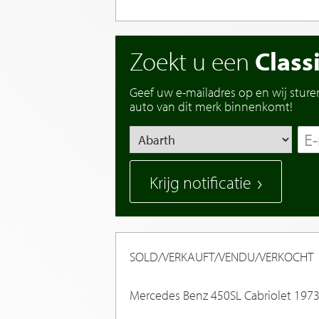
Zoekt u een
Class
Geef uw e-mailadres op en wij sture
auto van dit merk binnenkomt!
Krijg notificatie
SOLD/VERKAUFT/VENDU/VERKOCHT
Mercedes Benz 450SL Cabriolet 1973