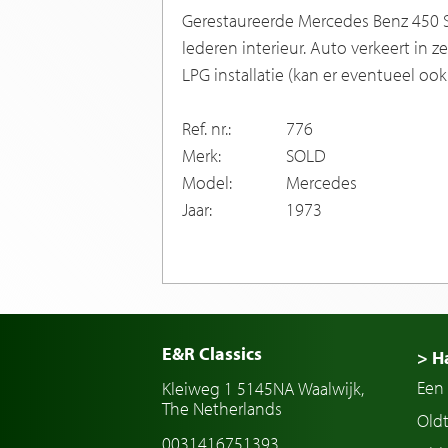
Gerestaureerde Mercedes Benz 450 SL 
lederen interieur. Auto verkeert in
LPG installatie (kan er eventueel oo
Ref. nr.:
776
Merk:
SOLD
Model:
Mercedes
Jaar:
1973
E&R Classics
> H
Een 
Kleiweg 1 5145NA Waalwijk,
The Netherlands
Old
0031416751393