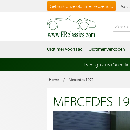
Gebruik onze oldtimer keuzehulp
Valut
Oldtimer voorraad
Oldtimer verkopen
15 Augustus (Onze li
/
Home
Mercedes 1973
MERCEDES 19