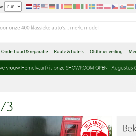
a:
Onderhoud & reparatie
Route & hotels
Oldtimer veiling
Mer
eve vrouw Hemelvaart) is onze SHOWROOM OPEN - Augustus OP
73
Bek