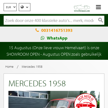
0031416751393
WhatsApp
15 Augustus (Onze lieve vrouw Hemelvaart) is onze
SHOWROOM OPEN - Augustus OPEN zoals gebruikelijk
/
Home
Mercedes 1958
MERCEDES 1958