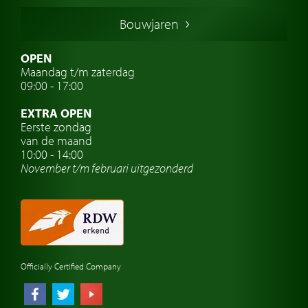
Duitse oldtimers
Bouwjaren
Italiaanse oldtimers
Zweedse oldtimers
OPEN
Maandag t/m zaterdag
Oldtimer verzekering
09:00 - 17:00
Oldtimerclubs
EXTRA OPEN
Oldtimer reizen
Eerste zondag
van de maand
Oldtimerwerkplaats
10:00 - 14:00
November t/m februari
uitgezonderd
Automerk horloges
Classic cars Waalwijk
Classic cars Nederland
Officially Certified Company