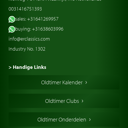
0031416751393
sales: +31641269957
buying: +31638603996
info@erclassics.com
Industry No. 1302
> Handige Links
Een klassieke auto kopen
Oldtimer Kalender
Oldtimer markt
Oldtimers in Europa
Oldtimer Clubs
Amerikaanse oldtimers
Engelse oldtimers
Oldtimer Onderdelen
Franse oldtimers