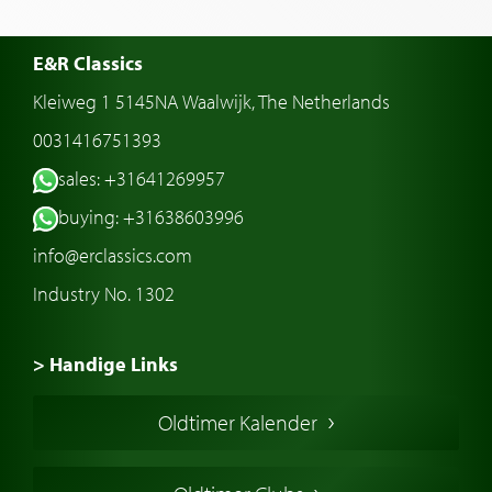
E&R Classics
Kleiweg 1 5145NA Waalwijk, The Netherlands
0031416751393
sales: +31641269957
buying: +31638603996
info@erclassics.com
Industry No. 1302
> Handige Links
Een klassieke auto kopen
Oldtimer Kalender
Oldtimer markt
Oldtimers in Europa