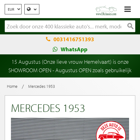
0031416751393
WhatsApp
15 Augustus (Onze lieve vrouw Hemelvaart) is onze
SHOWROOM OPEN - Augustus OPEN zoals gebruikelijk
/
Home
Mercedes 1953
MERCEDES 1953