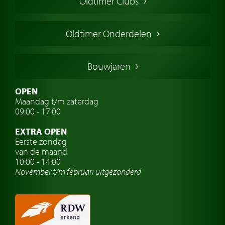
Oldtimer Clubs
Amerikaanse oldtimers
Engelse oldtimers
Oldtimer Onderdelen
Franse oldtimers
Duitse oldtimers
Bouwjaren
Italiaanse oldtimers
Zweedse oldtimers
OPEN
Maandag t/m zaterdag
Oldtimer verzekering
09:00 - 17:00
Oldtimerclubs
EXTRA OPEN
Oldtimer reizen
Eerste zondag
van de maand
Oldtimerwerkplaats
10:00 - 14:00
November t/m februari
uitgezonderd
Automerk horloges
Classic cars Waalwijk
Classic cars Nederland