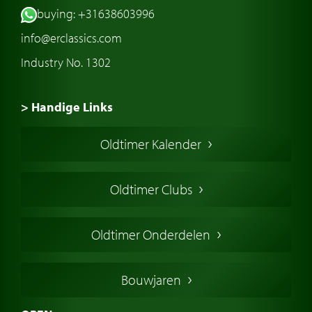
buying: +31638603996
info@erclassics.com
Industry No. 1302
> Handige Links
Een klassieke auto kopen
Oldtimer Kalender
Oldtimer markt
Oldtimers in Europa
Oldtimer Clubs
Amerikaanse oldtimers
Engelse oldtimers
Oldtimer Onderdelen
Franse oldtimers
Duitse oldtimers
Bouwjaren
Italiaanse oldtimers
Zweedse oldtimers