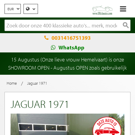
0031416751393
WhatsApp
15 Augustus (Onze lieve vrouw Hemelvaart) is onze
SHOWROOM OPEN - Augustus OPEN zoals gebruikelijk
/
Home
Jaguar 1971
JAGUAR 1971