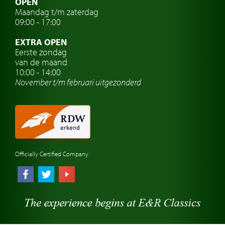
OPEN
Maandag t/m zaterdag
Oldtimer verzekering
09:00 - 17:00
Oldtimerclubs
EXTRA OPEN
Oldtimer reizen
Eerste zondag
van de maand
Oldtimerwerkplaats
10:00 - 14:00
November t/m februari
uitgezonderd
Automerk horloges
Classic cars Waalwijk
Classic cars Nederland
Officially Certified Company