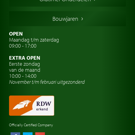
Franse oldtimers
Duitse oldtimers
Bouwjaren
Italiaanse oldtimers
Zweedse oldtimers
OPEN
Maandag t/m zaterdag
Oldtimer verzekering
09:00 - 17:00
Oldtimerclubs
EXTRA OPEN
Oldtimer reizen
Eerste zondag
van de maand
Oldtimerwerkplaats
10:00 - 14:00
November t/m februari
uitgezonderd
Automerk horloges
Classic cars Waalwijk
Classic cars Nederland
Officially Certified Company