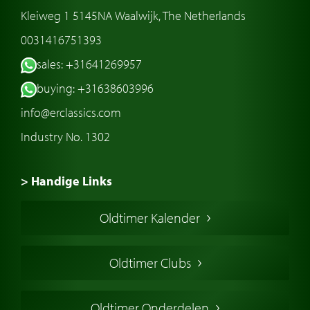
Kleiweg 1 5145NA Waalwijk, The Netherlands
0031416751393
sales: +31641269957
buying: +31638603996
info@erclassics.com
Industry No. 1302
> Handige Links
Een klassieke auto kopen
Oldtimer Kalender
Oldtimer markt
Oldtimers in Europa
Oldtimer Clubs
Amerikaanse oldtimers
Engelse oldtimers
Oldtimer Onderdelen