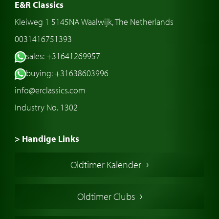
E&R Classics
Kleiweg 1 5145NA Waalwijk, The Netherlands
0031416751393
sales: +31641269957
buying: +31638603996
info@erclassics.com
Industry No. 1302
> Handige Links
Een klassieke auto kopen
Oldtimer Kalender
Oldtimer markt
Oldtimers in Europa
Oldtimer Clubs
Amerikaanse oldtimers
Engelse oldtimers