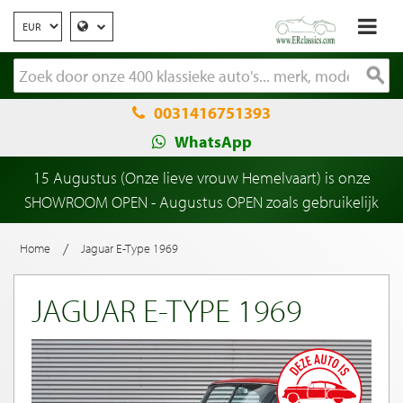
0031416751393
WhatsApp
15 Augustus (Onze lieve vrouw Hemelvaart) is onze
SHOWROOM OPEN - Augustus OPEN zoals gebruikelijk
/
Home
Jaguar E-Type 1969
JAGUAR E-TYPE 1969