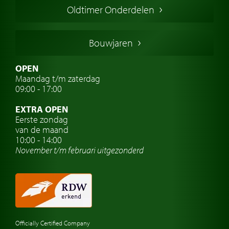
Oldtimer Onderdelen
Franse oldtimers
Duitse oldtimers
Bouwjaren
Italiaanse oldtimers
Zweedse oldtimers
OPEN
Maandag t/m zaterdag
Oldtimer verzekering
09:00 - 17:00
Oldtimerclubs
EXTRA OPEN
Oldtimer reizen
Eerste zondag
van de maand
Oldtimerwerkplaats
10:00 - 14:00
November t/m februari
uitgezonderd
Automerk horloges
Classic cars Waalwijk
Classic cars Nederland
Officially Certified Company