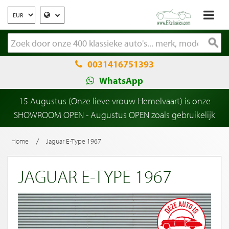
0031416751393
WhatsApp
15 Augustus (Onze lieve vrouw Hemelvaart) is onze
SHOWROOM OPEN - Augustus OPEN zoals gebruikelijk
/
Home
Jaguar E-Type 1967
JAGUAR E-TYPE 1967