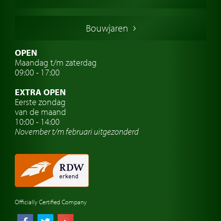
Franse oldtimers
Duitse oldtimers
Bouwjaren
Italiaanse oldtimers
Zweedse oldtimers
OPEN
Maandag t/m zaterdag
Oldtimer verzekering
09:00 - 17:00
Oldtimerclubs
EXTRA OPEN
Oldtimer reizen
Eerste zondag
van de maand
Oldtimerwerkplaats
10:00 - 14:00
November t/m februari
uitgezonderd
Automerk horloges
Classic cars Waalwijk
Classic cars Nederland
Officially Certified Company