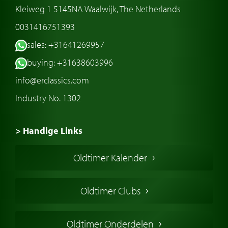
Kleiweg 1 5145NA Waalwijk, The Netherlands
0031416751393
sales: +31641269957
buying: +31638603996
info@erclassics.com
Industry No. 1302
> Handige Links
Een klassieke auto kopen
Oldtimer Kalender
Oldtimer markt
Oldtimers in Europa
Oldtimer Clubs
Amerikaanse oldtimers
Engelse oldtimers
Oldtimer Onderdelen