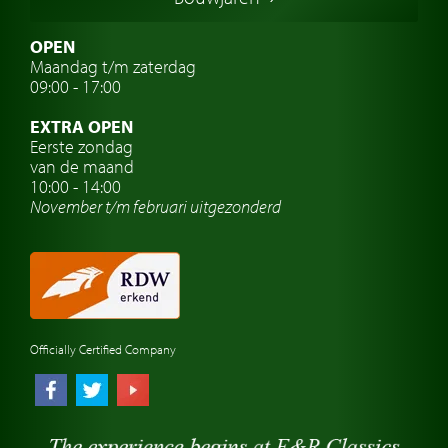
Italiaanse oldtimers
Zweedse oldtimers
OPEN
Maandag t/m zaterdag
Oldtimer verzekering
09:00 - 17:00
Oldtimerclubs
EXTRA OPEN
Oldtimer reizen
Eerste zondag
van de maand
Oldtimerwerkplaats
10:00 - 14:00
November t/m februari
uitgezonderd
Automerk horloges
Classic cars Waalwijk
Classic cars Nederland
Officially Certified Company