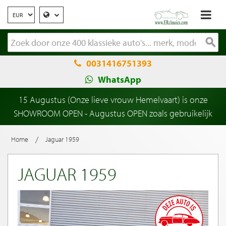
0031416751393
WhatsApp
15 Augustus (Onze lieve vrouw Hemelvaart) is onze
SHOWROOM OPEN - Augustus OPEN zoals gebruikelijk
/
Home
Jaguar 1959
JAGUAR 1959