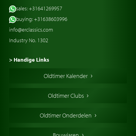
sales: +31641269957
buying: +31638603996
info@erclassics.com
Industry No. 1302
> Handige Links
Een klassieke auto kopen
Oldtimer Kalender
Oldtimer markt
Oldtimers in Europa
Oldtimer Clubs
Amerikaanse oldtimers
Engelse oldtimers
Oldtimer Onderdelen
Franse oldtimers
Duitse oldtimers
Bouwjaren