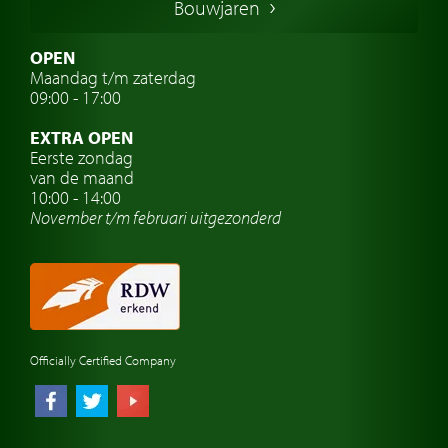
Bouwjaren
Italiaanse oldtimers
Zweedse oldtimers
OPEN
Maandag t/m zaterdag
Oldtimer verzekering
09:00 - 17:00
Oldtimerclubs
EXTRA OPEN
Oldtimer reizen
Eerste zondag
van de maand
Oldtimerwerkplaats
10:00 - 14:00
November t/m februari
uitgezonderd
Automerk horloges
Classic cars Waalwijk
Classic cars Nederland
Officially Certified Company