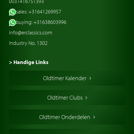
0031416751393
sales: +31641269957
buying: +31638603996
info@erclassics.com
Industry No. 1302
> Handige Links
Een klassieke auto kopen
Oldtimer Kalender
Oldtimer markt
Oldtimers in Europa
Oldtimer Clubs
Amerikaanse oldtimers
Engelse oldtimers
Oldtimer Onderdelen
Franse oldtimers
Duitse oldtimers