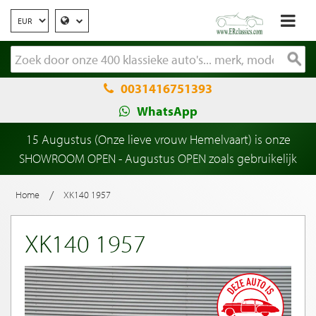
0031416751393
WhatsApp
15 Augustus (Onze lieve vrouw Hemelvaart) is onze
SHOWROOM OPEN - Augustus OPEN zoals gebruikelijk
/
Home
XK140 1957
XK140 1957