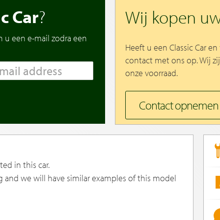
ic Car
?
Wij kopen u
n u een e-mail zodra een
Heeft u een Classic Car e
contact met ons op. Wij zi
onze voorraad.
Contact opnemen
ed in this car.
g and we will have similar examples of this model