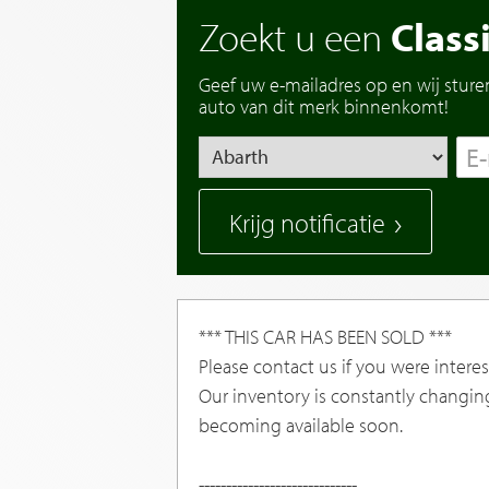
Zoekt u een
Class
Geef uw e-mailadres op en wij sture
auto van dit merk binnenkomt!
Krijg notificatie
*** THIS CAR HAS BEEN SOLD ***
Please contact us if you were interest
Our inventory is constantly changin
becoming available soon.
-----------------------------