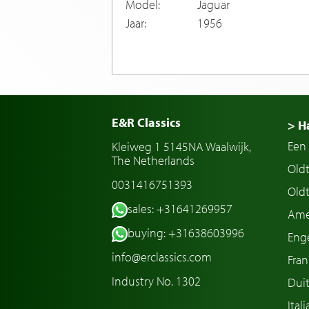
Model:
Jaguar
Jaar:
1956
E&R Classics
> H
Een 
Kleiweg 1 5145NA Waalwijk,
The Netherlands
Old
0031416751393
Oldt
sales: +31641269957
Ame
buying: +31638603996
Enge
info@erclassics.com
Fran
Industry No. 1302
Duit
Ital