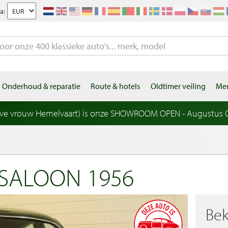
a:
Onderhoud & reparatie
Route & hotels
Oldtimer veiling
Mer
eve vrouw Hemelvaart) is onze SHOWROOM OPEN - Augustus OP
SALOON 1956
Bek