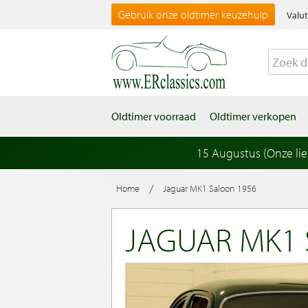
Gebruik onze oldtimer keuzehulp
Valut
Oldtimer voorraad
Oldtimer verkopen
15 Augustus (Onze li
/
Home
Jaguar MK1 Saloon 1956
JAGUAR MK1 