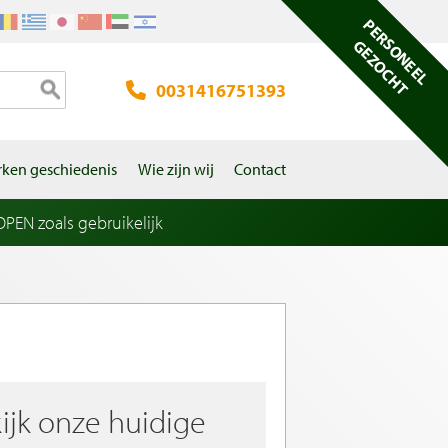
PERSONEEL
GEZOCHT
0031416751393
ken geschiedenis
Wie zijn wij
Contact
EN zoals gebruikelijk
ijk onze huidige