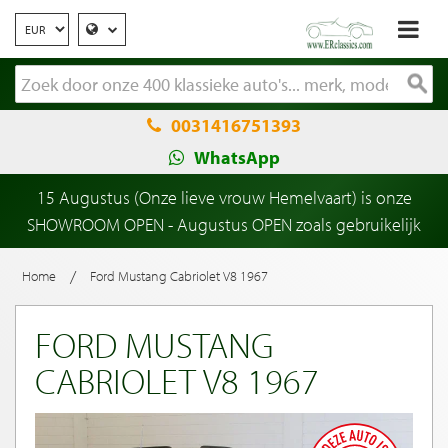
0031416751393
WhatsApp
15 Augustus (Onze lieve vrouw Hemelvaart) is onze
SHOWROOM OPEN - Augustus OPEN zoals gebruikelijk
/
Home
Ford Mustang Cabriolet V8 1967
FORD MUSTANG
CABRIOLET V8 1967