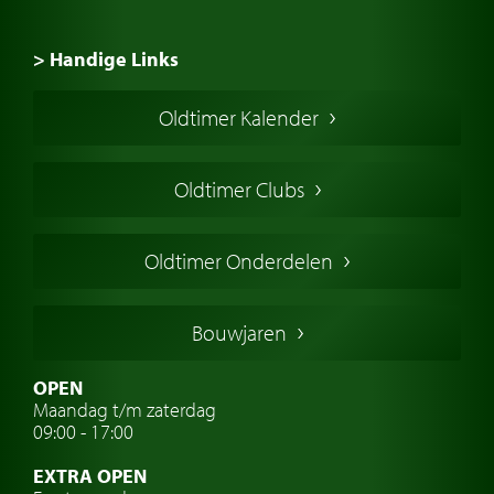
> Handige Links
Een klassieke auto kopen
Oldtimer Kalender
Oldtimer markt
Oldtimers in Europa
Oldtimer Clubs
Amerikaanse oldtimers
Engelse oldtimers
Oldtimer Onderdelen
Franse oldtimers
Duitse oldtimers
Bouwjaren
Italiaanse oldtimers
Zweedse oldtimers
OPEN
Maandag t/m zaterdag
Oldtimer verzekering
09:00 - 17:00
Oldtimerclubs
EXTRA OPEN
Oldtimer reizen