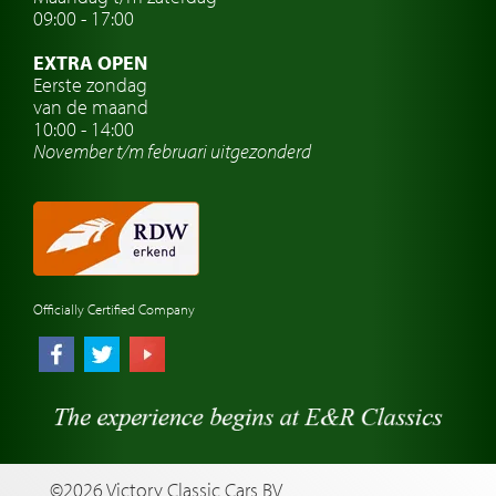
Oldtimer verzekering
09:00 - 17:00
Oldtimerclubs
EXTRA OPEN
Oldtimer reizen
Eerste zondag
van de maand
Oldtimerwerkplaats
10:00 - 14:00
November t/m februari
uitgezonderd
Automerk horloges
Classic cars Waalwijk
Classic cars Nederland
Officially Certified Company
©2026 Victory Classic Cars BV