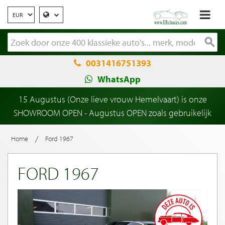
0031416751393
WhatsApp
15 Augustus (Onze lieve vrouw Hemelvaart) is onze
SHOWROOM OPEN - Augustus OPEN zoals gebruikelijk
/
Home
Ford 1967
FORD 1967