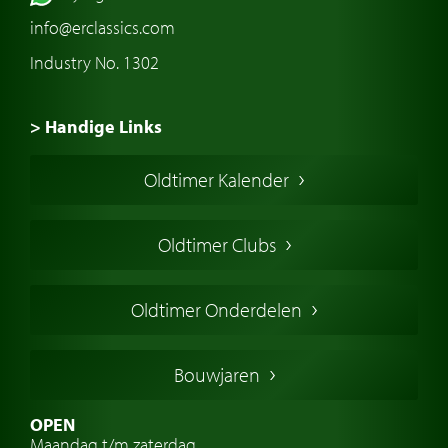
info@erclassics.com
Industry No. 1302
> Handige Links
Een klassieke auto kopen
Oldtimer Kalender
Oldtimer markt
Oldtimers in Europa
Oldtimer Clubs
Amerikaanse oldtimers
Engelse oldtimers
Oldtimer Onderdelen
Franse oldtimers
Duitse oldtimers
Bouwjaren
Italiaanse oldtimers
Zweedse oldtimers
OPEN
Maandag t/m zaterdag