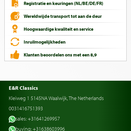
Registratie en keuringen (NL/BE/DE/FR)
Wereldwijde transport tot aan de deur
Hoogwaardige kwaliteit en service
Inruilmogelijkheden
Klanten beoordelen ons met een 8,9
E&R Classics
Kleiweg 1 5145NA Waalwijk, The Netherlands
0031416751393
sales: +31641269957
buying: +31638603996