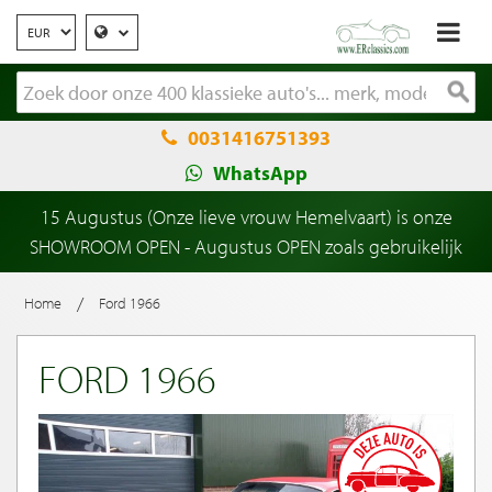
0031416751393
WhatsApp
15 Augustus (Onze lieve vrouw Hemelvaart) is onze
SHOWROOM OPEN - Augustus OPEN zoals gebruikelijk
/
Home
Ford 1966
FORD 1966