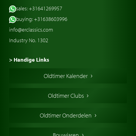
sales: +31641269957
buying: +31638603996
info@erclassics.com
Industry No. 1302
> Handige Links
Een klassieke auto kopen
Oldtimer Kalender
Oldtimer markt
Oldtimers in Europa
Oldtimer Clubs
Amerikaanse oldtimers
Engelse oldtimers
Oldtimer Onderdelen
Franse oldtimers
Duitse oldtimers
Bouwjaren