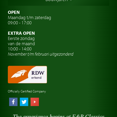
Italiaanse oldtimers
Zweedse oldtimers
OPEN
Maandag t/m zaterdag
Oldtimer verzekering
09:00 - 17:00
Oldtimerclubs
EXTRA OPEN
Oldtimer reizen
Eerste zondag
van de maand
Oldtimerwerkplaats
10:00 - 14:00
November t/m februari
uitgezonderd
Automerk horloges
Classic cars Waalwijk
Classic cars Nederland
Officially Certified Company