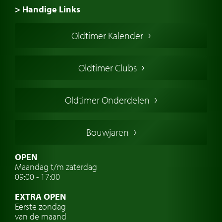
> Handige Links
Een klassieke auto kopen
Oldtimer Kalender
Oldtimer markt
Oldtimers in Europa
Oldtimer Clubs
Amerikaanse oldtimers
Engelse oldtimers
Oldtimer Onderdelen
Franse oldtimers
Duitse oldtimers
Bouwjaren
Italiaanse oldtimers
Zweedse oldtimers
OPEN
Maandag t/m zaterdag
Oldtimer verzekering
09:00 - 17:00
Oldtimerclubs
EXTRA OPEN
Oldtimer reizen
Eerste zondag
van de maand
Oldtimerwerkplaats