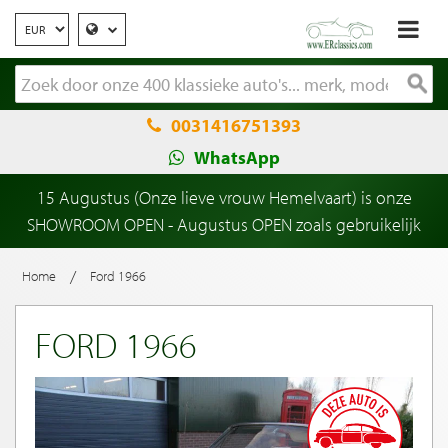
0031416751393
WhatsApp
15 Augustus (Onze lieve vrouw Hemelvaart) is onze
SHOWROOM OPEN - Augustus OPEN zoals gebruikelijk
/
Home
Ford 1966
FORD 1966