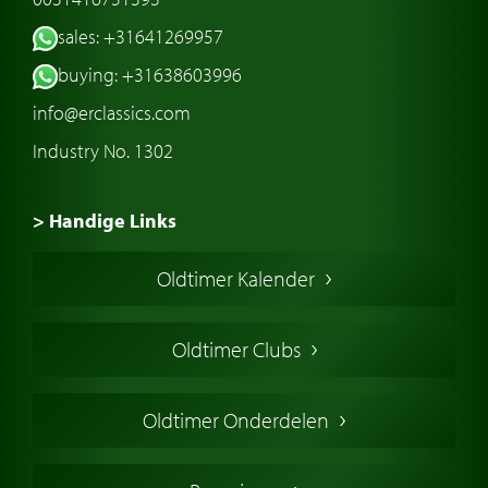
sales: +31641269957
buying: +31638603996
info@erclassics.com
Industry No. 1302
> Handige Links
Een klassieke auto kopen
Oldtimer Kalender
Oldtimer markt
Oldtimers in Europa
Oldtimer Clubs
Amerikaanse oldtimers
Engelse oldtimers
Oldtimer Onderdelen
Franse oldtimers
Duitse oldtimers