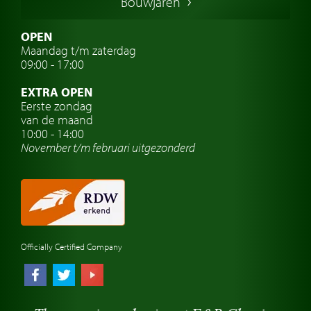
Bouwjaren
Italiaanse oldtimers
Zweedse oldtimers
OPEN
Maandag t/m zaterdag
Oldtimer verzekering
09:00 - 17:00
Oldtimerclubs
EXTRA OPEN
Oldtimer reizen
Eerste zondag
van de maand
Oldtimerwerkplaats
10:00 - 14:00
November t/m februari
uitgezonderd
Automerk horloges
Classic cars Waalwijk
Classic cars Nederland
Officially Certified Company