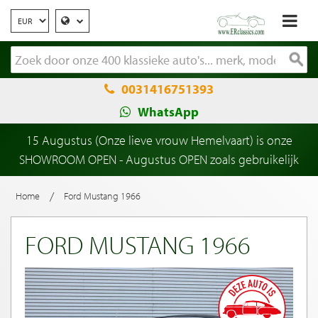
0031416751393
WhatsApp
15 Augustus (Onze lieve vrouw Hemelvaart) is onze
SHOWROOM OPEN - Augustus OPEN zoals gebruikelijk
/
Home
Ford Mustang 1966
FORD MUSTANG 1966