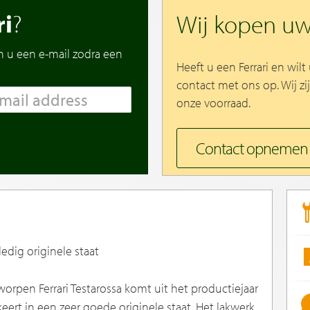
ri
?
Wij kopen u
n u een e-mail zodra een
Heeft u een Ferrari en wi
contact met ons op. Wij zi
onze voorraad.
Contact opnemen
ledig originele staat
orpen Ferrari Testarossa komt uit het productiejaar
keert in een zeer goede originele staat. Het lakwerk