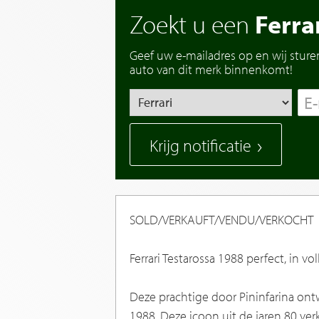
Zoekt u een
Ferra
Geef uw e-mailadres op en wij sture
auto van dit merk binnenkomt!
Krijg notificatie
SOLD/VERKAUFT/VENDU/VERKOCHT
Ferrari Testarossa 1988 perfect, in vol
Deze prachtige door Pininfarina ontw
1988. Deze icoon uit de jaren 80 ver