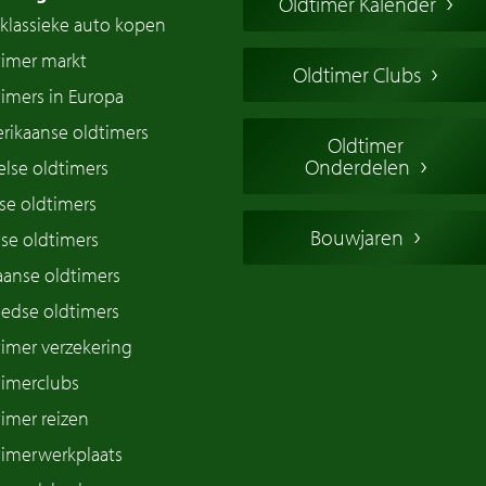
Oldtimer Kalender
klassieke auto kopen
timer markt
Oldtimer Clubs
imers in Europa
rikaanse oldtimers
Oldtimer
Onderdelen
lse oldtimers
se oldtimers
Bouwjaren
se oldtimers
iaanse oldtimers
edse oldtimers
imer verzekering
timerclubs
imer reizen
timerwerkplaats