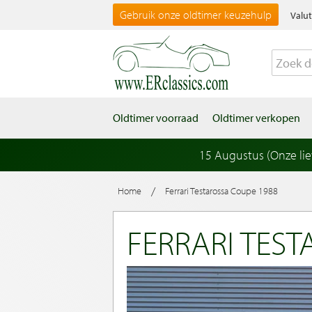
Gebruik onze oldtimer keuzehulp
Valut
Oldtimer voorraad
Oldtimer verkopen
15 Augustus (Onze li
/
Home
Ferrari Testarossa Coupe 1988
FERRARI TES