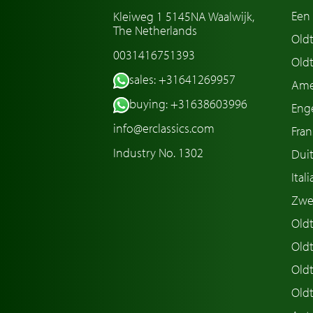
Een 
Kleiweg 1 5145NA Waalwijk,
The Netherlands
Old
0031416751393
Oldt
sales: +31641269957
Ame
buying: +31638603996
Enge
info@erclassics.com
Fran
Industry No. 1302
Duit
Ital
Zwe
Oldt
Old
Oldt
Old