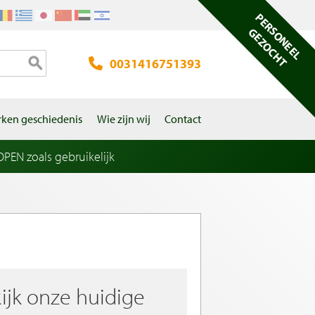
PERSONEEL
GEZOCHT
0031416751393
ken geschiedenis
Wie zijn wij
Contact
EN zoals gebruikelijk
ijk onze huidige