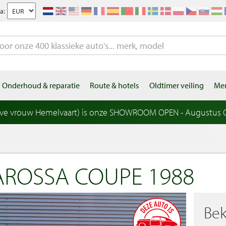
a:
Onderhoud & reparatie
Route & hotels
Oldtimer veiling
Mer
eve vrouw Hemelvaart) is onze SHOWROOM OPEN - Augustus OP
TAROSSA COUPE 1988
Bek