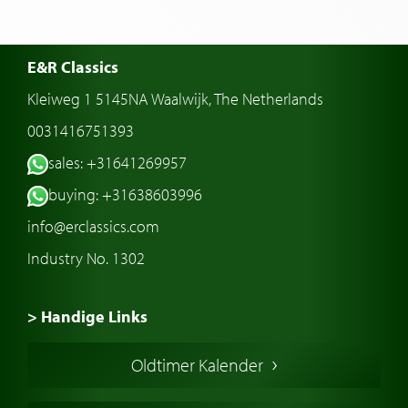
E&R Classics
Kleiweg 1 5145NA Waalwijk, The Netherlands
0031416751393
sales: +31641269957
buying: +31638603996
info@erclassics.com
Industry No. 1302
> Handige Links
Een klassieke auto kopen
Oldtimer Kalender
Oldtimer markt
Oldtimers in Europa