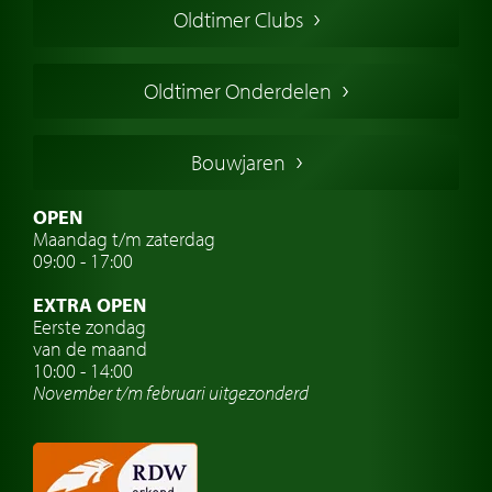
Oldtimer Clubs
Amerikaanse oldtimers
Engelse oldtimers
Oldtimer Onderdelen
Franse oldtimers
Duitse oldtimers
Bouwjaren
Italiaanse oldtimers
Zweedse oldtimers
OPEN
Maandag t/m zaterdag
Oldtimer verzekering
09:00 - 17:00
Oldtimerclubs
EXTRA OPEN
Oldtimer reizen
Eerste zondag
van de maand
Oldtimerwerkplaats
10:00 - 14:00
November t/m februari
uitgezonderd
Automerk horloges
Classic cars Waalwijk
Classic cars Nederland