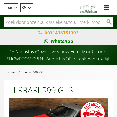
0031416751393
WhatsApp
15 Augustus (Onze lieve vrouw Hemelvaart) is onze
SHOWROOM OPEN - Augustus OPEN zoals gebruikelijk
/
Home
Ferrari 599 GTB
FERRARI 599 GTB