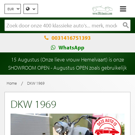
0031416751393
WhatsApp
15 Augustus (Onze lieve vrouw Hemelvaart) is onze
SHOWROOM OPEN - Augustus OPEN zoals gebruikelijk
/
Home
DKW 1969
DKW 1969