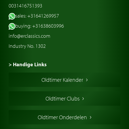
0031416751393
sales: +31641269957
buying: +31638603996
info@erclassics.com
Industry No. 1302
> Handige Links
Een klassieke auto kopen
Oldtimer Kalender
Oldtimer markt
Oldtimers in Europa
Oldtimer Clubs
Amerikaanse oldtimers
Engelse oldtimers
Oldtimer Onderdelen
Franse oldtimers