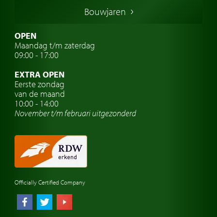
Duitse oldtimers
Bouwjaren
Italiaanse oldtimers
Zweedse oldtimers
OPEN
Maandag t/m zaterdag
Oldtimer verzekering
09:00 - 17:00
Oldtimerclubs
EXTRA OPEN
Oldtimer reizen
Eerste zondag
van de maand
Oldtimerwerkplaats
10:00 - 14:00
November t/m februari
uitgezonderd
Automerk horloges
Classic cars Waalwijk
Classic cars Nederland
Officially Certified Company