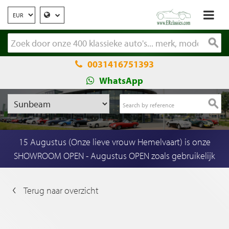
0031416751393
WhatsApp
15 Augustus (Onze lieve vrouw Hemelvaart) is onze
SHOWROOM OPEN - Augustus OPEN zoals gebruikelijk
Terug naar overzicht