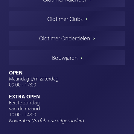
Oldtimer markt
Oldtimers in Europa
Oldtimer Clubs
Amerikaanse oldtimers
Engelse oldtimers
Oldtimer Onderdelen
Franse oldtimers
Duitse oldtimers
Bouwjaren
Italiaanse oldtimers
Zweedse oldtimers
OPEN
Maandag t/m zaterdag
Oldtimer verzekering
09:00 - 17:00
Oldtimerclubs
EXTRA OPEN
Oldtimer reizen
Eerste zondag
van de maand
Oldtimerwerkplaats
10:00 - 14:00
November t/m februari
uitgezonderd
Automerk horloges
Classic cars Waalwijk