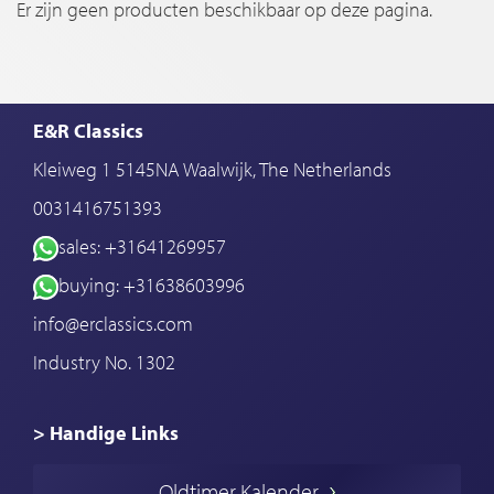
Er zijn geen producten beschikbaar op deze pagina.
E&R Classics
Kleiweg 1 5145NA Waalwijk, The Netherlands
0031416751393
sales: +31641269957
buying: +31638603996
info@erclassics.com
Industry No. 1302
> Handige Links
Een klassieke auto kopen
Oldtimer Kalender