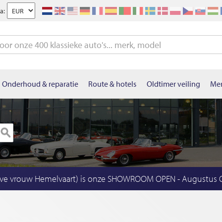
a:
Onderhoud & reparatie
Route & hotels
Oldtimer veiling
Mer
eve vrouw Hemelvaart) is onze SHOWROOM OPEN - Augustus OP