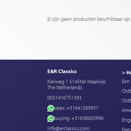
Er zijn geen producten beschikbaar op
E&R Classics
> H
Een 
Kleiweg 1 5145NA Waalwijk,
The Netherlands
Old
0031416751393
Oldt
sales: +31641269957
Ame
buying: +31638603996
Enge
info@erclassics.com
Fran