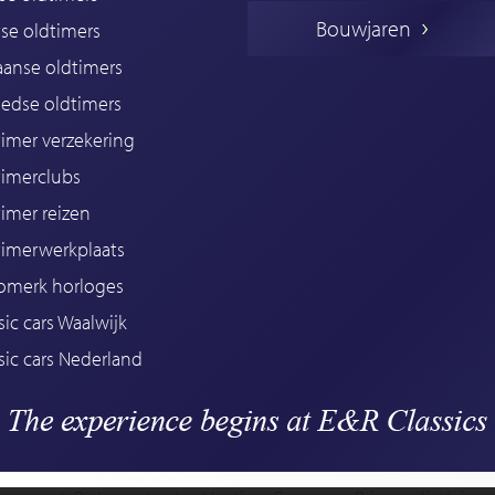
Bouwjaren
se oldtimers
iaanse oldtimers
edse oldtimers
imer verzekering
timerclubs
imer reizen
timerwerkplaats
omerk horloges
sic cars Waalwijk
sic cars Nederland