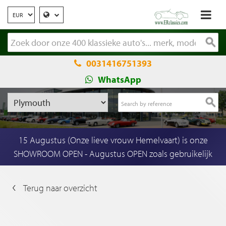
0031416751393
WhatsApp
15 Augustus (Onze lieve vrouw Hemelvaart) is onze
SHOWROOM OPEN - Augustus OPEN zoals gebruikelijk
Terug naar overzicht