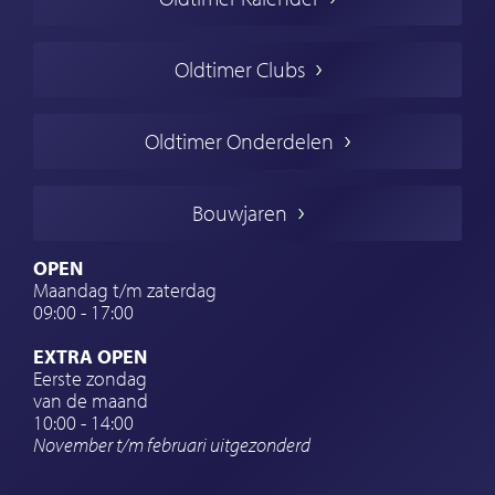
Oldtimer markt
Oldtimers in Europa
Oldtimer Clubs
Amerikaanse oldtimers
Engelse oldtimers
Oldtimer Onderdelen
Franse oldtimers
Duitse oldtimers
Bouwjaren
Italiaanse oldtimers
Zweedse oldtimers
OPEN
Maandag t/m zaterdag
Oldtimer verzekering
09:00 - 17:00
Oldtimerclubs
EXTRA OPEN
Oldtimer reizen
Eerste zondag
van de maand
Oldtimerwerkplaats
10:00 - 14:00
November t/m februari
uitgezonderd
Automerk horloges
Classic cars Waalwijk