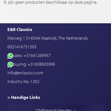
Er zijn geen producten beschikbaar op deze pagina.
E&R Classics
Kleiweg 1 5145NA Waalwijk, The Netherlands
0031416751393
sales: +31641269957
buying: +31638603996
info@erclassics.com
Industry No. 1302
> Handige Links
Een klassieke auto kopen
Oldtimer Kalender